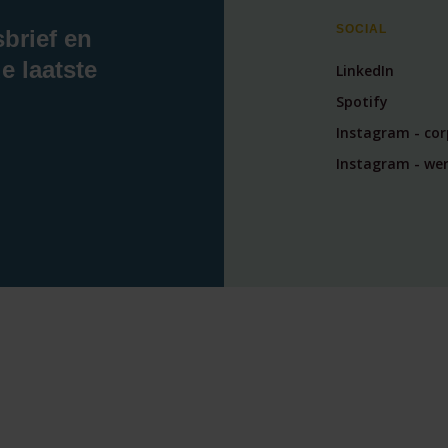
SOCIAL
sbrief en
e laatste
LinkedIn
Spotify
Instagram - co
Instagram - wer