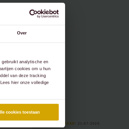
Over
gebruikt analytische en
partijen cookies om u hun
ddel van deze tracking
 Lees hier onze volledige
lle cookies toestaan
26
RECENTE ZAAK
⸱ 21-07-2026