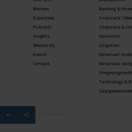
Mensen
Banking & Fina
Expertises
Corporate / M&
Podcasts
Corporate & Co
Insights
Huurrecht
Werken bij
Litigation
Events
Notariaat onde
Contact
Notariaat vast
Omgevingsrech
Technology & D
Vastgoedontwikk
© 2026 Lexence