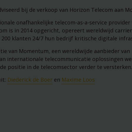
managementparticipaties
Digitale Compliance Roadma
dviseerd bij de verkoop van Horizon Telecom aan 
ionale onafhankelijke telecom-as-a-service provider
om is in 2014 opgericht, opereert wereldwijd carrier
200 klanten 24/7 hun bedrijf kritische digitale infra
itie van Momentum, een wereldwijde aanbieder va
van internationale telecommunicatie oplossingen we
e positie in de telecomsector verder te versterken
it:
Diederick de Boer
en
Maxime Loos
Tools
ESG Wetwijzer
Transitievergoeding bereke
Alle tools