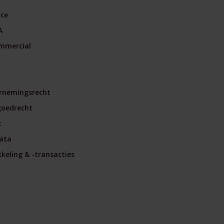
nce
A
mmercial
rnemingsrecht
goedrecht
t
ata
eling & -transacties