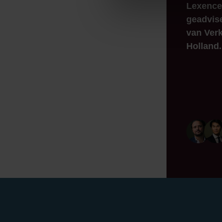
Lexence
geadvis
van Verk
Holland.