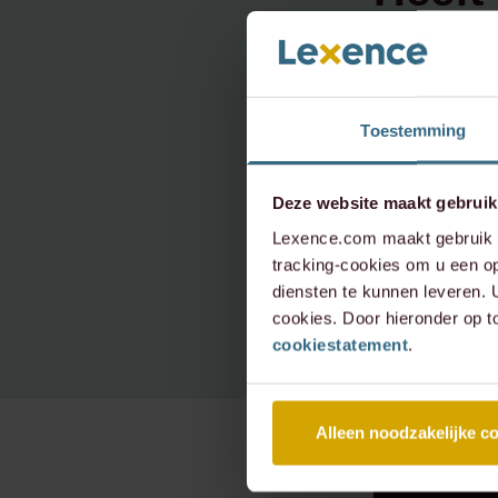
onder
neem 
Toestemming
Deze website maakt gebruik
info@le
Lexence.com maakt gebruik v
+31 20 
tracking-cookies om u een op
diensten te kunnen leveren.
cookies. Door hieronder op t
cookiestatement
.
Alleen noodzakelijke c
RECENTE