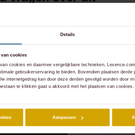
werp,
contact op:
Details
 van cookies
xence.com
an cookies en daarmee vergelijkbare technieken. Lexence.com 
573 6736
timale gebruikerservaring te bieden. Bovendien plaatsen derde 
 Uw internetgedrag kan door deze derden gevolgd worden door mi
oestaan te klikken gaat u akkoord met het plaatsen van cookies.
ookies
Aanpassen
A
 ZAAK
⸱ 24-07-2026
RECENTE ZAAK
⸱ 22-07-20