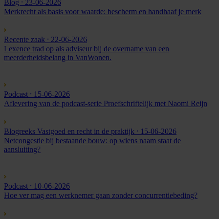
Blog
⸱ 23-06-2026
Merkrecht als basis voor waarde: bescherm en handhaaf je merk
Recente zaak
⸱ 22-06-2026
Lexence trad op als adviseur bij de overname van een
meerderheidsbelang in VanWonen.
Podcast
⸱ 15-06-2026
Aflevering van de podcast-serie Proefschriftelijk met Naomi Reijn
Blogreeks Vastgoed en recht in de praktijk
⸱ 15-06-2026
Netcongestie bij bestaande bouw: op wiens naam staat de
aansluiting?
Podcast
⸱ 10-06-2026
Hoe ver mag een werknemer gaan zonder concurrentiebeding?