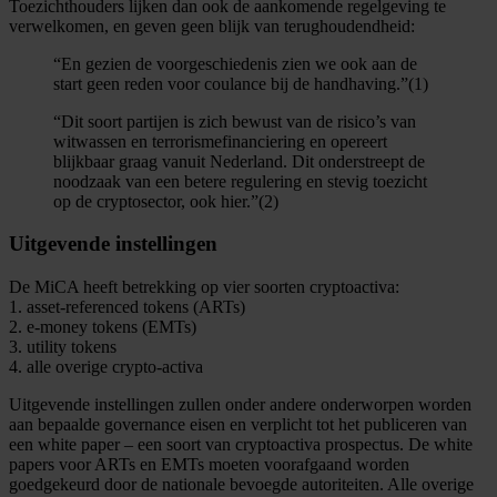
Toezichthouders lijken dan ook de aankomende regelgeving te
verwelkomen, en geven geen blijk van terughoudendheid:
“En gezien de voorgeschiedenis zien we ook aan de
start geen reden voor coulance bij de handhaving.”(1)
“Dit soort partijen is zich bewust van de risico’s van
witwassen en terrorismefinanciering en opereert
blijkbaar graag vanuit Nederland. Dit onderstreept de
noodzaak van een betere regulering en stevig toezicht
op de cryptosector, ook hier.”(2)
Uitgevende instellingen
De MiCA heeft betrekking op vier soorten cryptoactiva:
1. asset-referenced tokens (ARTs)
2. e-money tokens (EMTs)
3. utility tokens
4. alle overige crypto-activa
Uitgevende instellingen zullen onder andere onderworpen worden
aan bepaalde governance eisen en verplicht tot het publiceren van
een white paper – een soort van cryptoactiva prospectus. De white
papers voor ARTs en EMTs moeten voorafgaand worden
goedgekeurd door de nationale bevoegde autoriteiten. Alle overige