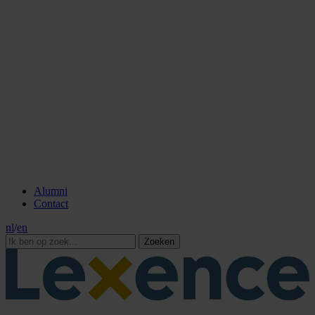
Alumni
Contact
nl
/
en
Zoeken