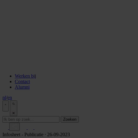
staken
Aflevering 6: Van de Wisselbank tot crypto
Aflevering 7: De notaris als brug tussen vertrouwen en
vooruitgang
Aflevering 8: De stad als juridisch bouwwerk
Aflevering 9: Van bakstenen tot belegging
Aflevering 10: De prijs van risico
Aflevering 11: Van Digitale stad tot AI
Alle podcast afleveringen
Tools
ESG Wetwijzer
Transitievergoeding berekenen
Alle tools
Werken bij
Contact
Alumni
nl
/
en
Zoeken
Infosheet
- Publicatie
⸱ 26-09-2023