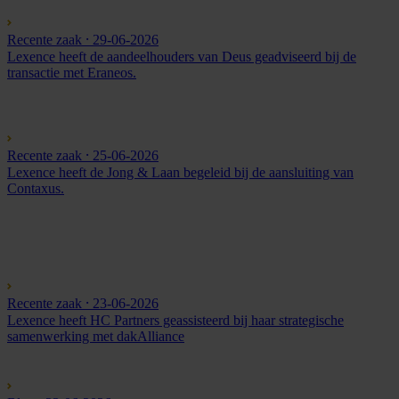
Recente zaak
⸱ 29-06-2026
Lexence heeft de aandeelhouders van Deus geadviseerd bij de
transactie met Eraneos.
Recente zaak
⸱ 25-06-2026
Lexence heeft de Jong & Laan begeleid bij de aansluiting van
Contaxus.
Recente zaak
⸱ 23-06-2026
Lexence heeft HC Partners geassisteerd bij haar strategische
samenwerking met dakAlliance