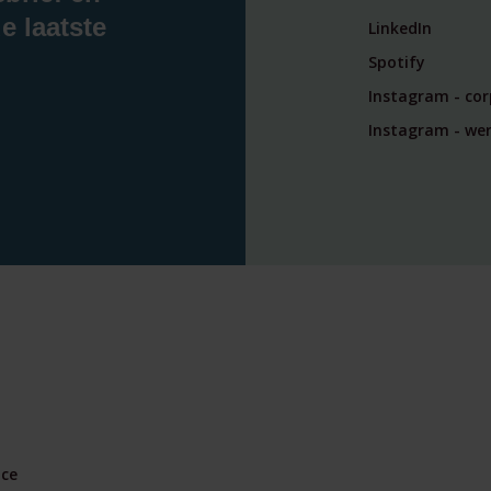
e laatste
LinkedIn
Spotify
Instagram - co
Instagram - wer
nce