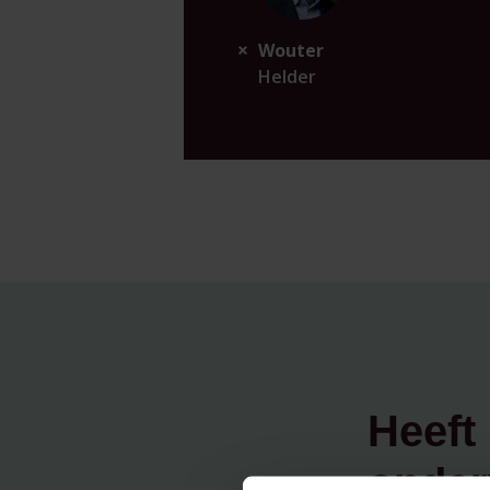
Wouter
Helder
Heeft 
onder