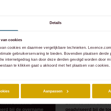
contact op:
Details
xence.com
 van cookies
573 6736
an cookies en daarmee vergelijkbare technieken. Lexence.com 
timale gebruikerservaring te bieden. Bovendien plaatsen derde 
 Uw internetgedrag kan door deze derden gevolgd worden door mi
oestaan te klikken gaat u akkoord met het plaatsen van cookies.
ookies
Aanpassen
A
 ZAAK
⸱ 24-07-2026
RECENTE ZAAK
⸱ 22-07-20
 heeft Caddenz
Lexence heeft Sande
eerd bij de overname
geadviseerd bij de to