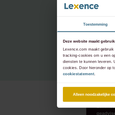
neem 
Toestemming
info@le
Deze website maakt gebruik
+31 20 
Lexence.com maakt gebruik v
tracking-cookies om u een op
diensten te kunnen leveren.
cookies. Door hieronder op t
cookiestatement
.
Alleen noodzakelijke c
RECENTE
Lexence
geadvis