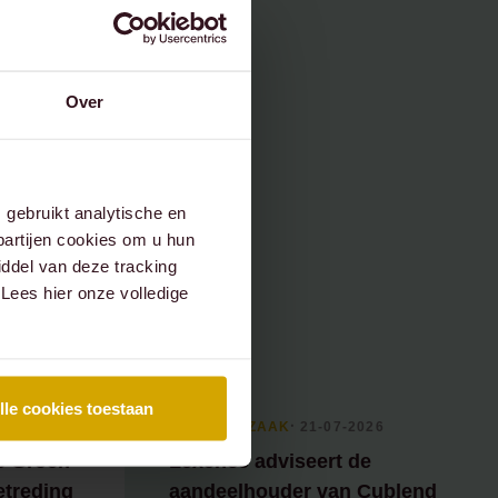
Over
gebruikt analytische en
partijen cookies om u hun
ddel van deze tracking
 Lees hier onze volledige
lle cookies toestaan
26
RECENTE ZAAK
⸱ 21-07-2026
e Groen
Lexence adviseert de
etreding
aandeelhouder van Cublend