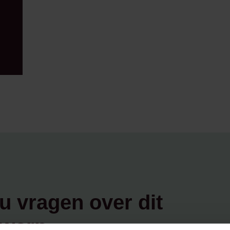
u vragen over dit
werp,