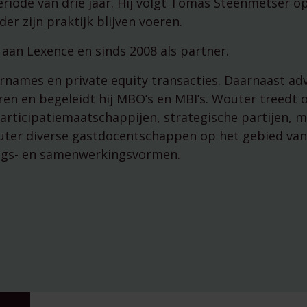
riode van drie jaar. Hij volgt Tomas Steenmetser op
managementparticipaties
Digitale Compliance Roadma
r zijn praktijk blijven voeren.
aan Lexence en sinds 2008 als partner.
rnames en private equity transacties. Daarnaast advi
ren en begeleidt hij MBO’s en MBI’s. Wouter treedt 
participatiemaatschappijen, strategische partijen,
uter diverse gastdocentschappen op het gebied van
gs- en samenwerkingsvormen.
Tools
ESG Wetwijzer
Transitievergoeding bereke
Alle tools