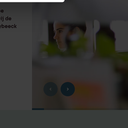
6
RECENTE ZAAK
⸱ 21-07-2026
ee
Lexence adviseert de
ij de
aandeelhouder van Cublend
ybeeck
bij verkoop aan Acomo