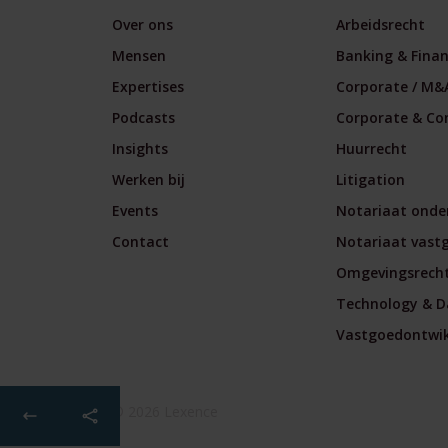
Over ons
Arbeidsrecht
Mensen
Banking & Fina
Expertises
Corporate / M&
Podcasts
Corporate & Co
Insights
Huurrecht
Werken bij
Litigation
Events
Notariaat onde
Contact
Notariaat vast
Omgevingsrech
Technology & D
Vastgoedontwikk
© 2026 Lexence