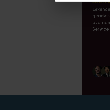
RECENTE 
Lexence
geadvis
overnam
Service