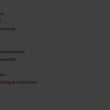
nce
A
mmercial
rnemingsrecht
goedrecht
t
ata
eling & -transacties