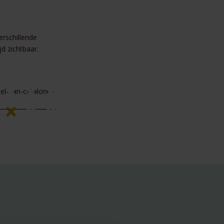
erschillende
jd zichtbaar.
el-aan-catalonia-