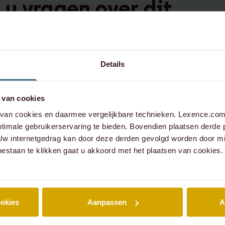
 u vragen over dit
werp,
contact op:
Details
 van cookies
xence.com
an cookies en daarmee vergelijkbare technieken. Lexence.com 
timale gebruikerservaring te bieden. Bovendien plaatsen derde 
573 6736
 Uw internetgedrag kan door deze derden gevolgd worden door mi
oestaan te klikken gaat u akkoord met het plaatsen van cookies.
ookies
Aanpassen
A