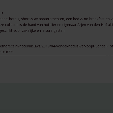
ls
heert hotels, short-stay appartementen, een bed & no breakfast en v
eze collectie is de hand van hotelier en eigenaar Arjen van den Hof alti
geschikt voor zakelijke en leisure gasten.
ethoreca.nl/hotel/nieuws/2019/04/vondel-hotels-verkoopt-vondel-hot
01318771