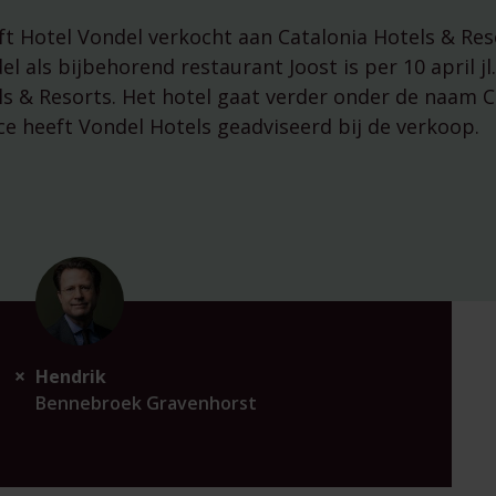
managementparticipaties
Digitale Compliance Roa
ft Hotel Vondel verkocht aan Catalonia Hotels & Res
l als bijbehorend restaurant Joost is per 10 april jl.
s & Resorts. Het hotel gaat verder onder de naam C
 heeft Vondel Hotels geadviseerd bij de verkoop.
Hendrik
Tools
Bennebroek Gravenhorst
ESG Wetwijzer
Transitievergoeding bere
Alle tools