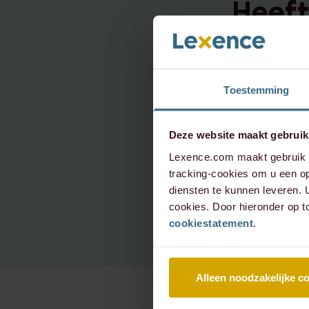
Heeft
onder
neem 
Toestemming
Deze website maakt gebruik
info@le
Lexence.com maakt gebruik v
tracking-cookies om u een op
+31 20 
diensten te kunnen leveren.
cookies. Door hieronder op t
cookiestatement
.
Alleen noodzakelijke c