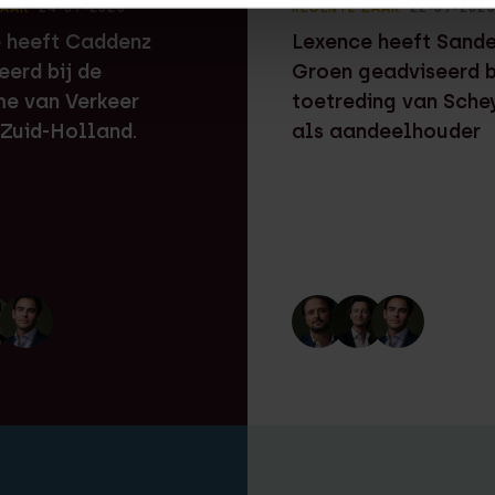
ZAAK
⸱ 24-07-2026
RECENTE ZAAK
⸱ 22-07-202
 heeft Caddenz
Lexence heeft Sand
eerd bij de
Groen geadviseerd b
e van Verkeer
toetreding van Sche
 Zuid-Holland.
als aandeelhouder