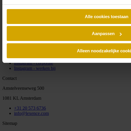
Alle cookies toestaan
Schrijf je in voor onze nieuwsbrief en blijf altijd op de hoogte van
de laatste Lexence nieuwtjes.
Aanpassen
Social
Alleen noodzakelijke cook
LinkedIn
Spotify
Instagram - corporate
Instagram - werken bij
Contact
Amstelveenseweg 500
1081 KL Amsterdam
+31 20 573 6736
info@lexence.com
Sitemap