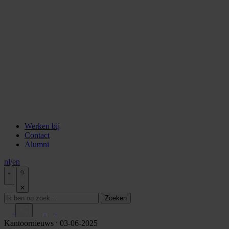
staken
Aflevering 6: Van de Wisselbank tot crypto
Aflevering 7: De notaris als brug tussen vertrouwen en
vooruitgang
Aflevering 8: De stad als juridisch bouwwerk
Aflevering 9: Van bakstenen tot belegging
Aflevering 10: De prijs van risico
Aflevering 11: Van Digitale stad tot AI
Alle podcast afleveringen
Tools
ESG Wetwijzer
Transitievergoeding berekenen
Alle tools
Werken bij
Contact
Alumni
nl
/
en
Zoeken
Kantoornieuws
⸱ 03-06-2025