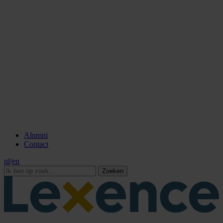
Alumni
Contact
nl
/
en
Zoeken