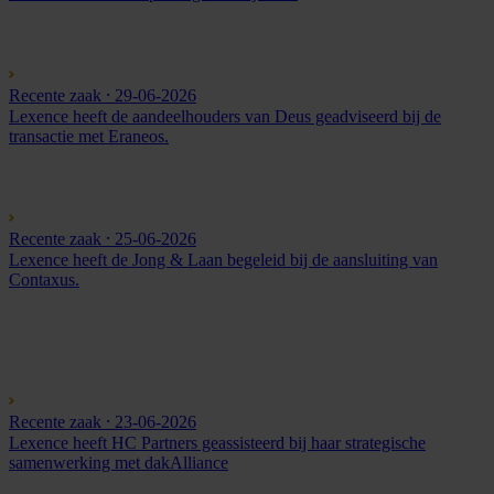
Recente zaak
⸱ 29-06-2026
Lexence heeft de aandeelhouders van Deus geadviseerd bij de
transactie met Eraneos.
Recente zaak
⸱ 25-06-2026
Lexence heeft de Jong & Laan begeleid bij de aansluiting van
Contaxus.
Recente zaak
⸱ 23-06-2026
Lexence heeft HC Partners geassisteerd bij haar strategische
samenwerking met dakAlliance