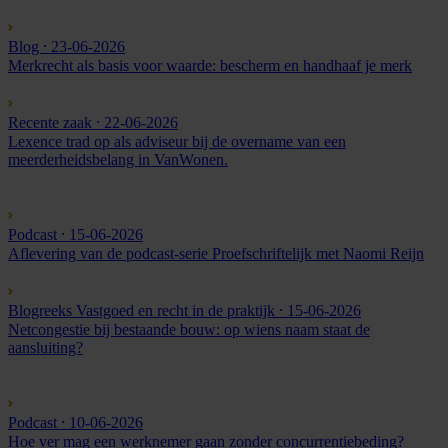
Blog
⸱ 23-06-2026
Merkrecht als basis voor waarde: bescherm en handhaaf je merk
Recente zaak
⸱ 22-06-2026
Lexence trad op als adviseur bij de overname van een
meerderheidsbelang in VanWonen.
Podcast
⸱ 15-06-2026
Aflevering van de podcast-serie Proefschriftelijk met Naomi Reijn
Blogreeks Vastgoed en recht in de praktijk
⸱ 15-06-2026
Netcongestie bij bestaande bouw: op wiens naam staat de
aansluiting?
Podcast
⸱ 10-06-2026
Hoe ver mag een werknemer gaan zonder concurrentiebeding?