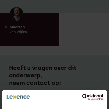
Maarten
van Wijlen
Heeft u vragen over dit
onderwerp,
neem contact op:
info@lexence.com
+31 20 573 6736