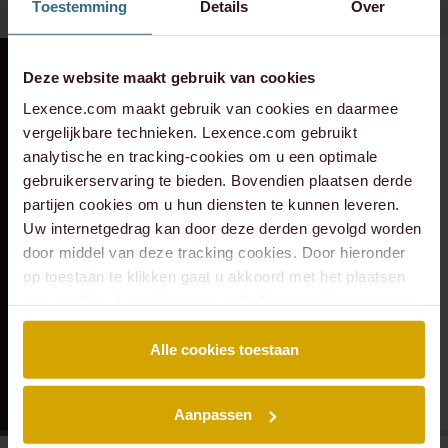
Toestemming
Details
Over
Deze website maakt gebruik van cookies
RECENTE ZAAK
⸱ 24-07-2026
RECENTE ZAAK
⸱ 22-07-2026
Lexence heeft
Lexence heeft
Lexence.com maakt gebruik van cookies en daarmee
Caddenz
Sandee Groen
vergelijkbare technieken. Lexence.com gebruikt
geadviseerd bij de
geadviseerd bij de
analytische en tracking-cookies om u een optimale
gebruikerservaring te bieden. Bovendien plaatsen derde
overname van
toetreding van
partijen cookies om u hun diensten te kunnen leveren.
Verkeer Service
Scheybeeck als
Uw internetgedrag kan door deze derden gevolgd worden
Zuid-Holland.
aandeelhouder
door middel van deze tracking cookies. Door hieronder
op toestaan te klikken gaat u akkoord met het plaatsen
van cookies. Lees hier onze volledige
cookiestatement
.
Alle cookies toestaan
Aanpassen