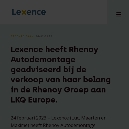
RECENTE ZAAK
⸱ 24-02-2023
Lexence heeft Rhenoy
en
Autodemontage
ons
geadviseerd bij de
tises
verkoop van haar belang
n bij
hts
in de Rhenoy Groep aan
i
LKQ Europe.
ct
24 februari 2023 – Lexence (Luc, Maarten en
Maxime) heeft Rhenoy Autodemontage