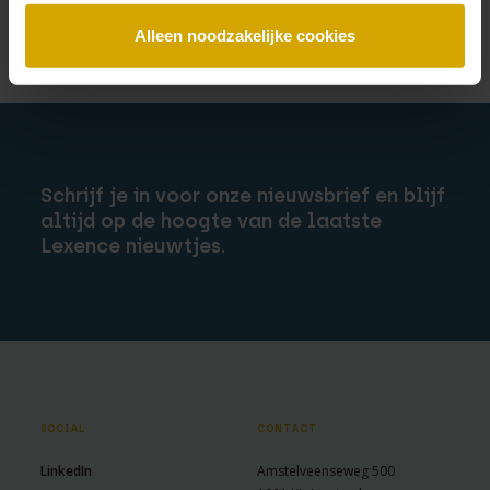
Alleen noodzakelijke cookies
Schrijf je in voor onze nieuwsbrief en blijf
altijd op de hoogte van de laatste
Lexence nieuwtjes.
SOCIAL
CONTACT
LinkedIn
Amstelveenseweg 500