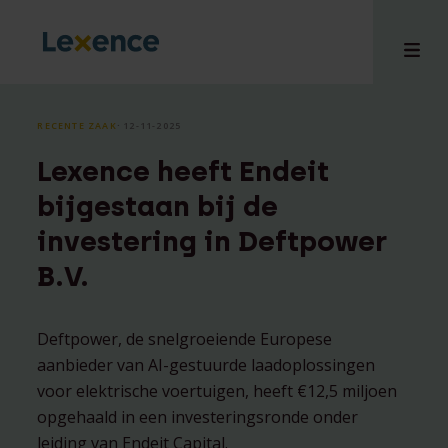
RECENTE ZAAK
⸱ 12-11-2025
Lexence heeft Endeit
en
bijgestaan bij de
ons
investering in Deftpower
tises
B.V.
n bij
hts
i
Deftpower, de snelgroeiende Europese
ct
aanbieder van AI-gestuurde laadoplossingen
voor elektrische voertuigen, heeft €12,5 miljoen
opgehaald in een investeringsronde onder
leiding van Endeit Capital.