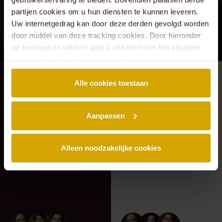
partijen cookies om u hun diensten te kunnen leveren.
Uw internetgedrag kan door deze derden gevolgd worden
door middel van deze tracking cookies. Door hieronder
op toestaan te klikken gaat u akkoord met het plaatsen
van cookies. Lees hier onze volledige
cookiestatement
.
RECENTE ZAAK
⸱ 24-07-2026
RECENTE ZAAK
⸱ 22-07-2026
Alle cookies toestaan
Lexence heeft
Lexence heeft
Caddenz
Sandee Groen
Aanpassen
geadviseerd bij de
geadviseerd bij de
overname van
toetreding van
Verkeer Service
Scheybeeck als
Alleen noodzakelijke cookies
Zuid-Holland.
aandeelhouder