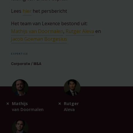
Lees
hier
het persbericht
Het team van Lexence bestond uit:
Mathijs van Doormalen
,
Rutger Aleva
en
Jacob Goeman Borgesius
EXPERTISE
Corporate / M&A
Mathijs
Rutger
van Doormalen
Aleva