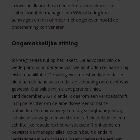
in kwestie. Ik bood aan een nette overeenkomst te
sluiten zodat de manager een WW-uitkering kon
aanvragen en min of meer met opgeheven hoofd de
onderneming kon verlaten.
Ongemakkelijke zitting
Ik kreeg helaas nul op het rekest. De advocaat van de
wederpartij vond datgene wat we aanboden te laag en hij
eiste rehabilitatie. De werkgever moest verklaren dat er
niets aan de hand was en dat de schorsing onterecht was
geweest. Dat wilde mijn cliënt pertinent niet.
Eind december 2021 diende ik daarom een verzoekschrift
in bij de rechter om de arbeidsovereenkomst te
ontbinden. Primair vanwege ernstig verwijtbaar gedrag,
subsidiair vanwege een verstoorde arbeidsrelatie. In een
schriftelijke reactie op het verzoekschrift ontkende en
bewistte de manager alles. Op zijn beurt diende hij
verklaringen in van collega’s waarin verklaard werd wat