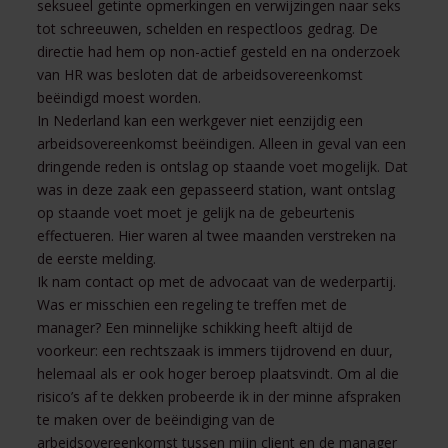
seksueel getinte opmerkingen en verwijzingen naar seks
tot schreeuwen, schelden en respectloos gedrag. De
directie had hem op non-actief gesteld en na onderzoek
van HR was besloten dat de arbeidsovereenkomst
beëindigd moest worden.
In Nederland kan een werkgever niet eenzijdig een
arbeidsovereenkomst beëindigen. Alleen in geval van een
dringende reden is ontslag op staande voet mogelijk. Dat
was in deze zaak een gepasseerd station, want ontslag
op staande voet moet je gelijk na de gebeurtenis
effectueren. Hier waren al twee maanden verstreken na
de eerste melding.
Ik nam contact op met de advocaat van de wederpartij.
Was er misschien een regeling te treffen met de
manager? Een minnelijke schikking heeft altijd de
voorkeur: een rechtszaak is immers tijdrovend en duur,
helemaal als er ook hoger beroep plaatsvindt. Om al die
risico’s af te dekken probeerde ik in der minne afspraken
te maken over de beëindiging van de
arbeidsovereenkomst tussen mijn client en de manager