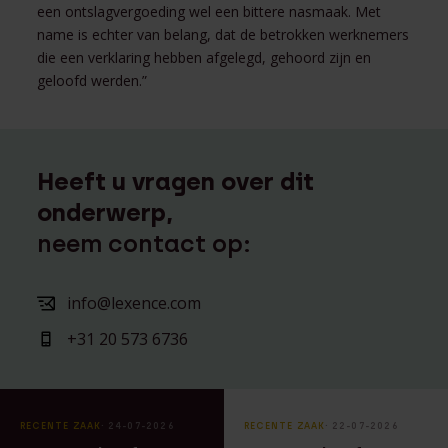
een ontslagvergoeding wel een bittere nasmaak. Met
name is echter van belang, dat de betrokken werknemers
die een verklaring hebben afgelegd, gehoord zijn en
geloofd werden.”
Heeft u vragen over dit
onderwerp,
neem contact op:
info@lexence.com
+31 20 573 6736
RECENTE ZAAK
⸱ 24-07-2026
RECENTE ZAAK
⸱ 22-07-2026