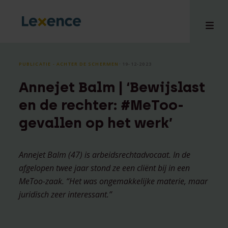
PUBLICATIE - ACHTER DE SCHERMEN
⸱ 19-12-2023
Annejet Balm | ‘Bewijslast
en
en de rechter: #MeToo-
ons
gevallen op het werk’
tises
n bij
hts
Annejet Balm (47) is arbeidsrechtadvocaat. In de
afgelopen twee jaar stond ze een cliënt bij in een
i
MeToo-zaak. “Het was ongemakkelijke materie, maar
ct
juridisch zeer interessant.”