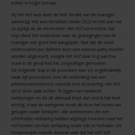
echter in hoger beroep.
Bij het Hof was weer de hele familie van de manager
aanwezig. Het was inmiddels medio 2022 en het was net
zo pijnlijk als de eerste keer. Het Hof vond echter dat
mijn cliënt het onderzoek naar de gedragingen van de
manager niet goed had aangepakt. Niet dat dit soort
onderzoeken per definitie door een externe partij moeten
worden uitgevoerd, voegde het Hof daar nog aan toe,
maar in dit geval had het zorgvuldiger gemoeten.
De volgende stap in de procedure was vrij ongebruikelijk.
Vaak zijn procedures over de ontbinding van een
arbeidsovereenkomst namelijk kort en krachtig. Het Hof
zei in deze zaak echter: ‘Er liggen een heleboel
verklaringen en als dit allemaal klopt dan vind ik het heel
ernstig, maar de werkgever moet dit door het horen van
getuigen nader bewijzen.’ Alle werknemers die een
schriftelijke verklaring hadden afgelegd moesten naar het
Hof komen om hun verklaring onder ede te herhalen. De
toegevoegde waarde daarvan was dat het Hof zelf