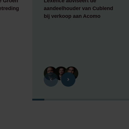
e Groen
Lexence adviseert de
etreding
aandeelhouder van Cublend
bij verkoop aan Acomo