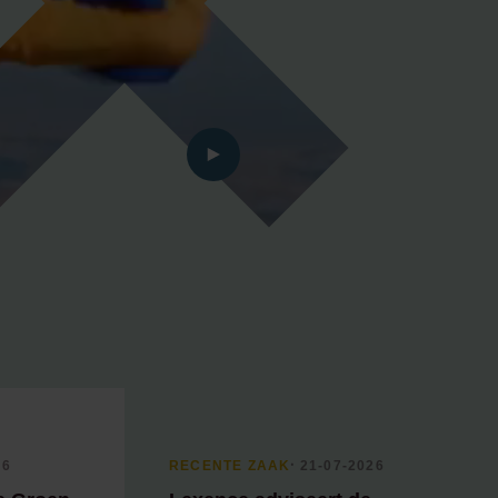
Aflevering 1: Wonen in Amsterdam
Aflevering 2: De evolutie van erfpacht in
p 2026
Amsterdam
Aflevering 3: Amsterdam als Bakermat
van de Beurs
Aflevering 4: De betekenis van
contracten in de handel
Aflevering 5: Van het Jordaanoproer tot
het recht op staken
Aflevering 6: Van de Wisselbank tot
crypto
Aflevering 7: De notaris als brug tussen
vertrouwen en vooruitgang
Aflevering 8: De stad als juridisch
bouwwerk
Aflevering 9: Van bakstenen tot
belegging
Aflevering 10: De prijs van risico
Aflevering 11: Van Digitale stad tot AI
Alle podcast afleveringen
nen
26
RECENTE ZAAK
⸱ 21-07-2026