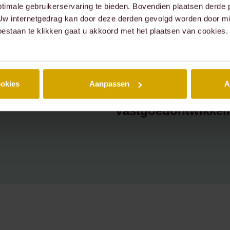
timale gebruikerservaring te bieden. Bovendien plaatsen derde 
Notariaat ondernem
 Uw internetgedrag kan door deze derden gevolgd worden door mi
oestaan te klikken gaat u akkoord met het plaatsen van cookies.
Notariaat vastgoed
Omgevingsrecht
ookies
Aanpassen
A
Technology & Data
Vastgoedontwikkeli