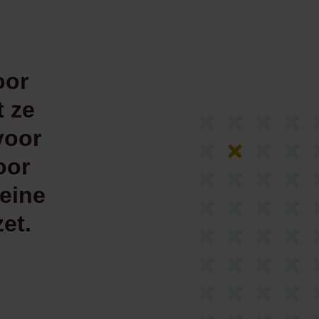
oor
 ze
voor
oor
leine
et.