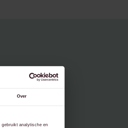
rcial
Over
gebruikt analytische en