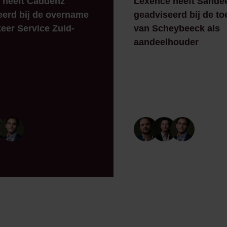
 heeft Caddenz
Lexence heeft Sande
eerd bij de overname
geadviseerd bij de to
eer Service Zuid-
van Scheybeeck als
aandeelhouder