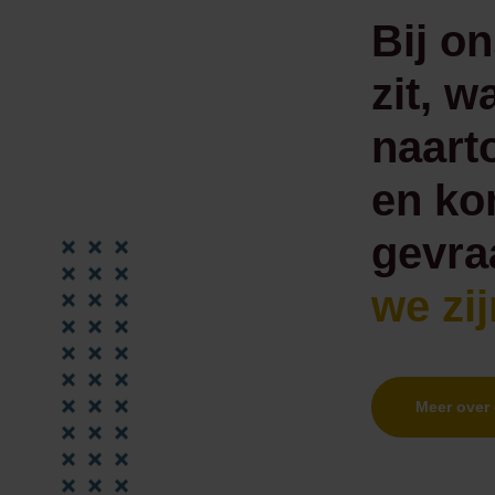
Bij on
zit, w
naart
en ko
gevra
we zi
Meer over