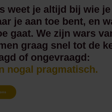
s weet je altijd bij wie je
aar je aan toe bent, en w
oe gaat. We zijn wars va
men graag snel tot de k
agd of ongevraagd:
jn nogal pragmatisch.
 ons