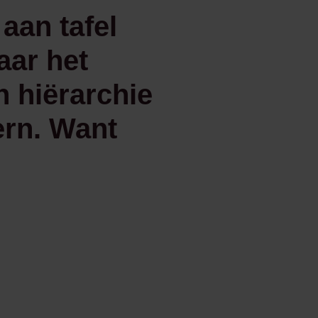
 aan tafel
aar het
n hiërarchie
ern. Want