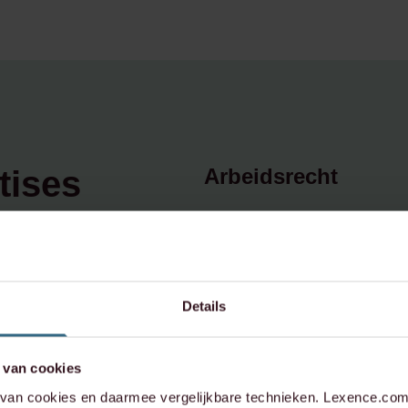
tises
Arbeidsrecht
Banking & Finance
Corporate / M&A
Corporate & Comme
Details
Huurrecht
 van cookies
Litigation
an cookies en daarmee vergelijkbare technieken. Lexence.com 