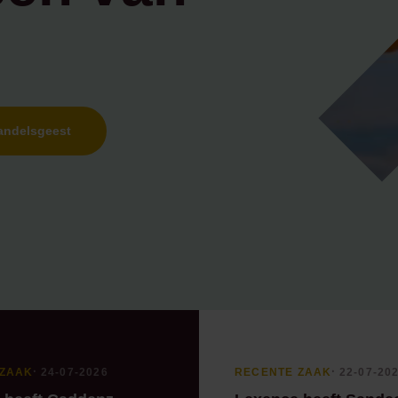
managementparticipaties
Digitale Compliance Roadma
andelsgeest
Tools
ESG Wetwijzer
Transitievergoeding bereke
 ZAAK
⸱ 24-07-2026
RECENTE ZAAK
⸱ 22-07-20
Alle tools