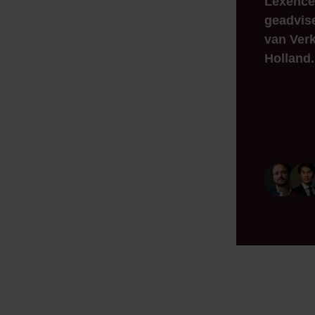
Lexence
geadvis
van Verk
Holland.