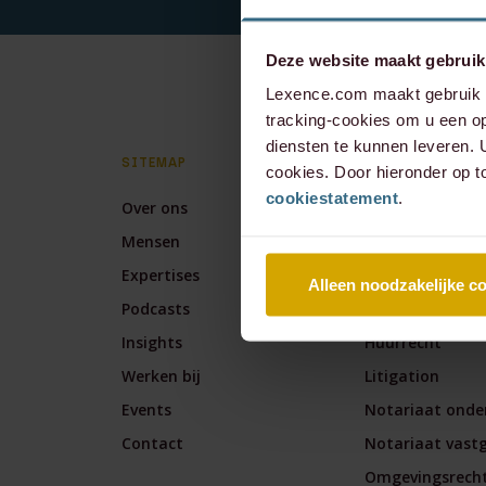
Deze website maakt gebruik
Lexence.com maakt gebruik v
tracking-cookies om u een op
diensten te kunnen leveren.
SITEMAP
EXPERTISES
cookies. Door hieronder op t
cookiestatement
.
Over ons
Arbeidsrecht
Mensen
Banking & Fina
Expertises
Corporate / M&
Alleen noodzakelijke c
Podcasts
Corporate & Co
Insights
Huurrecht
Werken bij
Litigation
Events
Notariaat onde
Contact
Notariaat vast
Omgevingsrech