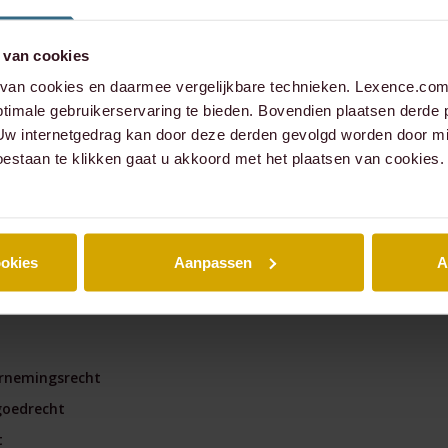
managementparticipaties
Digitale Compliance Roa
 van cookies
an cookies en daarmee vergelijkbare technieken. Lexence.com 
timale gebruikerservaring te bieden. Bovendien plaatsen derde 
 Uw internetgedrag kan door deze derden gevolgd worden door mi
oestaan te klikken gaat u akkoord met het plaatsen van cookies.
nce
A
ookies
Aanpassen
A
mmercial
Tools
rnemingsrecht
ESG Wetwijzer
goedrecht
Transitievergoeding bere
t
Alle tools