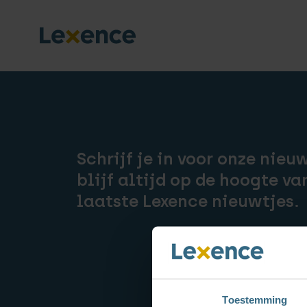
Schrijf je in voor onze nieu
blijf altijd op de hoogte va
laatste Lexence nieuwtjes.
Toestemming