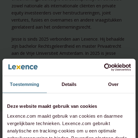
zowel nationale als internationale cliënten en private
equity investeerders over herstructureringen, joint
ventures, fusies en overnames en andere vraagstukken
gerelateerd aan het ondernemingsrecht.
Jesse is sinds 2025 verbonden aan Lexence. Hij behaalde
zijn bachelor Rechtsgeleerdheid en master Privaatrecht
aan de Vrije Universiteit Amsterdam. In 2025 is Jesse
beëdigd als advocaat.
Toestemming
Details
Over
Deze website maakt gebruik van cookies
Lexence.com maakt gebruik van cookies en daarmee
vergelijkbare technieken. Lexence.com gebruikt
analytische en tracking-cookies om u een optimale
gebruikerservaring te bieden. Bovendien plaatsen derde