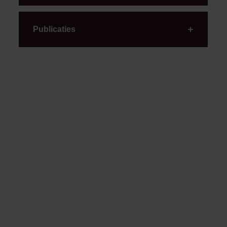
Lexence heeft Building Beyond Technology Group
geadviseerd bij de overname van OGD
Publicaties
Lexence heeft Building Beyond Technology Group
geadviseerd bij de overname van OGD