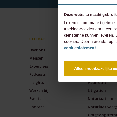
Deze website maakt gebruik
Lexence.com maakt gebruik v
tracking-cookies om u een op
diensten te kunnen leveren.
SITEMAP
EXPERTISES
cookies. Door hieronder op t
cookiestatement
.
Over ons
Arbeidsrecht
Mensen
Banking & Fina
Expertises
Corporate / M&
Alleen noodzakelijke c
Podcasts
Corporate & Co
Insights
Huurrecht
Werken bij
Litigation
Events
Notariaat onde
Contact
Notariaat vast
Omgevingsrech