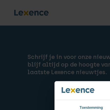
Schrijf je in voor onze nieu
blijf altijd op de hoogte va
laatste Lexence nieuwtjes.
Toestemming