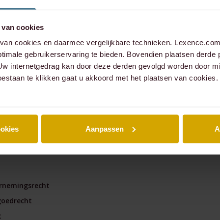
managementparticipaties
Digitale Compliance Roa
 van cookies
an cookies en daarmee vergelijkbare technieken. Lexence.com 
timale gebruikerservaring te bieden. Bovendien plaatsen derde 
 Uw internetgedrag kan door deze derden gevolgd worden door mi
oestaan te klikken gaat u akkoord met het plaatsen van cookies.
nce
A
ookies
Aanpassen
A
mmercial
Tools
rnemingsrecht
ESG Wetwijzer
goedrecht
Transitievergoeding bere
t
Alle tools