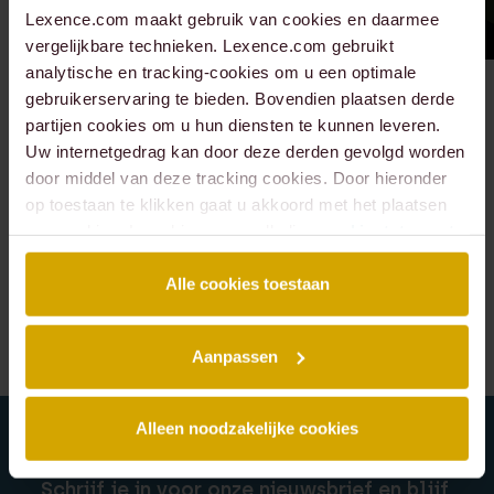
Lexence.com maakt gebruik van cookies en daarmee
vergelijkbare technieken. Lexence.com gebruikt
analytische en tracking-cookies om u een optimale
gebruikerservaring te bieden. Bovendien plaatsen derde
Alle mensen van
partijen cookies om u hun diensten te kunnen leveren.
Uw internetgedrag kan door deze derden gevolgd worden
Arbeidsrecht
door middel van deze tracking cookies. Door hieronder
ontmoeten?
op toestaan te klikken gaat u akkoord met het plaatsen
van cookies. Lees hier onze volledige
cookiestatement
.
Alle cookies toestaan
Alle mensen
Aanpassen
Alleen noodzakelijke cookies
Schrijf je in voor onze nieuwsbrief en blijf