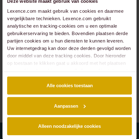
Deze website maakt gebruik van cookies
Lexence.com maakt gebruik van cookies en daarmee
vergelijkbare technieken. Lexence.com gebruikt
analytische en tracking-cookies om u een optimale
gebruikerservaring te bieden. Bovendien plaatsen derde
partijen cookies om u hun diensten te kunnen leveren.
Alle mensen van
Uw internetgedrag kan door deze derden gevolgd worden
Vastgoedontwikkeling &
door middel van deze tracking cookies. Door hieronder
op toestaan te klikken gaat u akkoord met het plaatsen
transacties ontmoeten?
van cookies. Lees hier onze volledige
cookiestatement
.
Alle cookies toestaan
Alle mensen
Aanpassen
Alleen noodzakelijke cookies