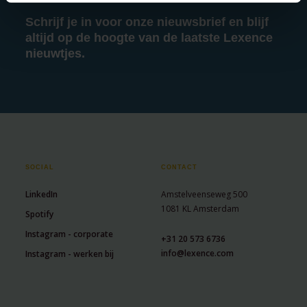
Schrijf je in voor onze nieuwsbrief en blijf
altijd op de hoogte van de laatste Lexence
nieuwtjes.
SOCIAL
CONTACT
LinkedIn
Amstelveenseweg 500
1081 KL Amsterdam
Spotify
Instagram - corporate
+31 20 573 6736
info@lexence.com
Instagram - werken bij