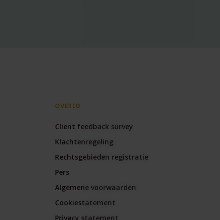
Publicatie - Achter de
schermen
Recente zaak
Seminar
Ter zake met
Webinar
OVERIG
Whitepaper
Cliënt feedback survey
Klachtenregeling
Rechtsgebieden registratie
Pers
Algemene voorwaarden
Cookiestatement
Privacy statement