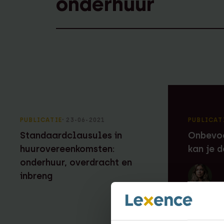
PUBLICATIE
⸱ 23-06-2021
PUBLICAT
Standaardclausules in
Onbevoe
huurovereenkomsten:
kan je 
onderhuur, overdracht en
inbreng