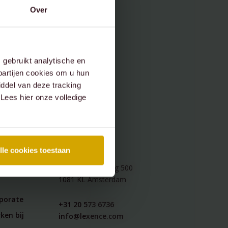
Blogreeks Wkb
Over
Vastgoedontwikkeling &
Ebook
transacties
Event
Hand-out
gebruikt analytische en
partijen cookies om u hun
Infosheet
ddel van deze tracking
 Lees hier onze volledige
Interview
Kantoornieuws
Persbericht
CONTACT
lle cookies toestaan
Podcast
Amstelveenseweg 500
Podcast Amsterdamse
1081 KL Amsterdam
Handelsgeest - Van de Gouden
rporate
Eeuw tot Nu
+31 20 573 6736
ken bij
info@lexence.com
Publicatie