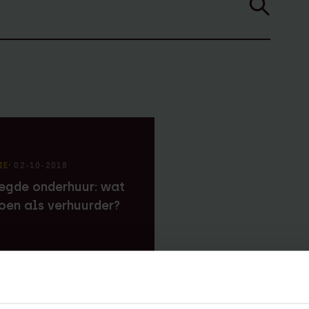
managementparticipaties
Digitale Compliance Roa
IE
⸱ 02-10-2018
gde onderhuur: wat
doen als verhuurder?
Tools
ESG Wetwijzer
Transitievergoeding bere
Alle tools