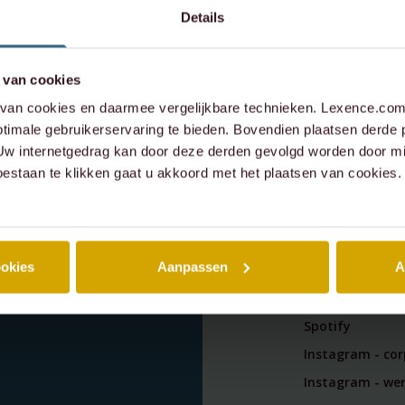
Details
 van cookies
an cookies en daarmee vergelijkbare technieken. Lexence.com 
timale gebruikerservaring te bieden. Bovendien plaatsen derde 
 Uw internetgedrag kan door deze derden gevolgd worden door mi
oestaan te klikken gaat u akkoord met het plaatsen van cookies.
SOCIAL
wsbrief en
ookies
Aanpassen
A
n de
LinkedIn
Spotify
Instagram - co
Instagram - wer