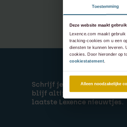
Toestemming
Deze website maakt gebruik
Lexence.com maakt gebruik v
tracking-cookies om u een op
diensten te kunnen leveren.
cookies. Door hieronder op t
cookiestatement
.
Schrijf je in voor onze nieu
Alleen noodzakelijke c
blijf altijd op de hoogte va
laatste Lexence nieuwtjes.