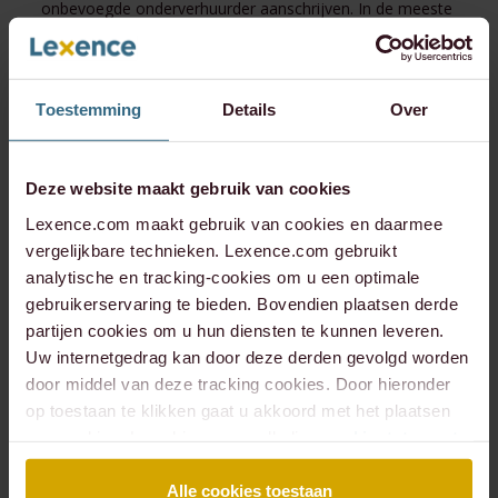
onbevoegde onderverhuurder aanschrijven. In de meeste
gevallen is de huurder op grond van de
huurovereenkomst een boete verschuldigd voor iedere
dag dat hij in strijd met het onderhuurverbod handelt.
Daarnaast kan de verhuurder ontbinding van de
Toestemming
Details
Over
huurovereenkomst vorderen. Dat moet altijd via de
rechter. Interessant is dat de illegale onderverhuurder
verplicht is alle inkomsten af te dragen die door de
Deze website maakt gebruik van cookies
onbevoegde onderhuur zijn verkregen.
Lexence.com maakt gebruik van cookies en daarmee
vergelijkbare technieken. Lexence.com gebruikt
Bescherming onderhuurder
analytische en tracking-cookies om u een optimale
gebruikerservaring te bieden. Bovendien plaatsen derde
partijen cookies om u hun diensten te kunnen leveren.
Indien de huurovereenkomst met de huurder is
Uw internetgedrag kan door deze derden gevolgd worden
ontbonden of met wederzijds goedvinden is beëindigd,
door middel van deze tracking cookies. Door hieronder
raakt dit niet meteen de onderhuur. Ter bescherming van
op toestaan te klikken gaat u akkoord met het plaatsen
de onderhuurder wordt de onderhuur die betrekking heeft
van cookies. Lees hier onze volledige
cookiestatement
.
op een zelfstandige woonruimte waar de onderhuurder
zijn hoofdverblijf heeft, van rechtswege voortgezet. De
Alle cookies toestaan
wet biedt echter wel mogelijkheden om ook de relatie