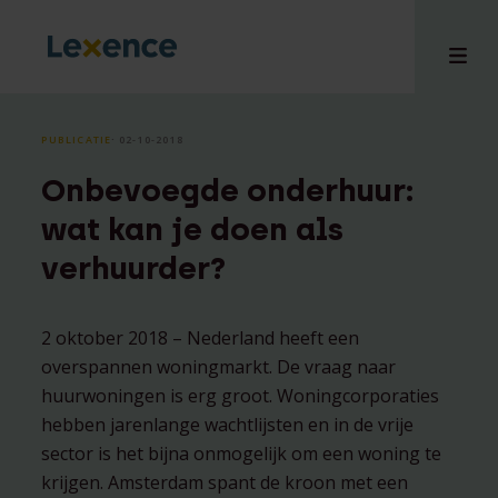
PUBLICATIE
⸱ 02-10-2018
Onbevoegde onderhuur:
en
wat kan je doen als
ons
verhuurder?
tises
n bij
hts
2 oktober 2018 – Nederland heeft een
overspannen woningmarkt. De vraag naar
i
huurwoningen is erg groot. Woningcorporaties
ct
hebben jarenlange wachtlijsten en in de vrije
sector is het bijna onmogelijk om een woning te
krijgen. Amsterdam spant de kroon met een