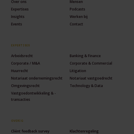
Over ons
Mensen
Expertises
Podcasts
Insights
Werken bij
Events
Contact
EXPERTISES
Arbeidsrecht
Banking & Finance
Corporate / M&A
Corporate & Commercial
Huurrecht
Litigation
Notariaat ondernemingsrecht
Notariaat vastgoedrecht
Omgevingsrecht
Technology & Data
Vastgoedontwikkeling & -
transacties
OVERIG
Cliënt feedback survey
Klachtenregeling