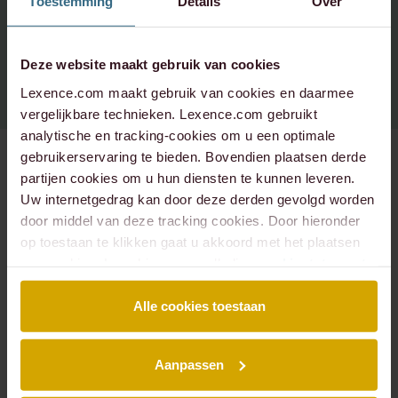
Toestemming
Details
Over
Spotify
Instagram - corporate
+31 20 573 6736
info@lexence.com
Instagram - werken bij
Deze website maakt gebruik van cookies
Lexence.com maakt gebruik van cookies en daarmee
vergelijkbare technieken. Lexence.com gebruikt
analytische en tracking-cookies om u een optimale
gebruikerservaring te bieden. Bovendien plaatsen derde
partijen cookies om u hun diensten te kunnen leveren.
Uw internetgedrag kan door deze derden gevolgd worden
SITEMAP
door middel van deze tracking cookies. Door hieronder
Over ons
Mensen
op toestaan te klikken gaat u akkoord met het plaatsen
Expertises
Podcasts
van cookies. Lees hier onze volledige
cookiestatement
.
Insights
Werken bij
Events
Contact
Alle cookies toestaan
EXPERTISES
Aanpassen
Arbeidsrecht
Banking & Finance