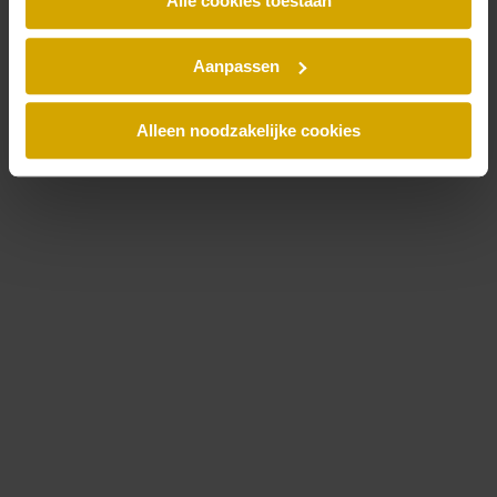
Alle cookies toestaan
Laatste nieuws
Jubileumboek
Laatste nieuwsartikelen
Aanpassen
Recente zaken
Blog
Kantoornieuws
Alleen noodzakelijke cookies
Publicaties
Al het nieuws
Thema's
Artificial intelligence (AI)
Doeltreffend Reorganiseren
ESG
Fraude
Alle thema’s
Trending
Whitepaper - Juridische aspecten van een CAO
Blogreeks Werknemers- en managementparticipaties
Digitale Compliance Roadmap 2026
Podcast: Amsterdamse Handelsgeest
Aflevering 1: Wonen in Amsterdam
Aflevering 2: De evolutie van erfpacht in Amsterdam
Aflevering 3: Amsterdam als Bakermat van de Beurs
Aflevering 4: De betekenis van contracten in de handel
Aflevering 5: Van het Jordaanoproer tot het recht op
staken