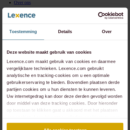
Over ons
Over Lexence
Internationaal
ESG Visie
ESG Boutique
Koninklijk Theater Carré
Toestemming
Details
Over
Koninklijke Nederlandse Roeibond
ARTIS
Podcast
Meer over ons
Deze website maakt gebruik van cookies
Expertises
Alle expertises
Lexence.com maakt gebruik van cookies en daarmee
Arbeidsrecht
vergelijkbare technieken. Lexence.com gebruikt
Banking & Finance
analytische en tracking-cookies om u een optimale
Corporate & Commercial
Corporate / M&A
gebruikerservaring te bieden. Bovendien plaatsen derde
Huurrecht
partijen cookies om u hun diensten te kunnen leveren.
Litigation
Uw internetgedrag kan door deze derden gevolgd worden
Notariaat ondernemingsrecht
Notariaat vastgoedrecht
door middel van deze tracking cookies. Door hieronder
Omgevingsrecht
op toestaan te klikken gaat u akkoord met het plaatsen
Technology & Data
van cookies. Lees hier onze volledige
cookiestatement
.
Vastgoedontwikkeling & -transacties
Alle Expertises
Insights