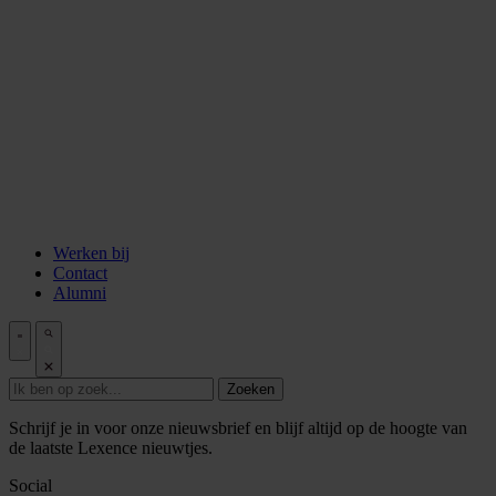
Aflevering 6: Van de Wisselbank tot crypto
Aflevering 7: De notaris als brug tussen vertrouwen en
vooruitgang
Aflevering 8: De stad als juridisch bouwwerk
Aflevering 9: Van bakstenen tot belegging
Aflevering 10: De prijs van risico
Aflevering 11: Van Digitale stad tot AI
Alle podcast afleveringen
Tools
ESG Wetwijzer
Transitievergoeding berekenen
Alle tools
Werken bij
Contact
Alumni
Zoeken
Schrijf je in voor onze nieuwsbrief en blijf altijd op de hoogte van
de laatste Lexence nieuwtjes.
Social