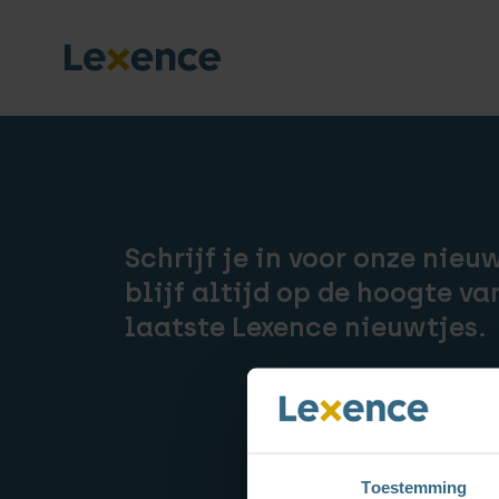
Schrijf je in voor onze nieu
blijf altijd op de hoogte va
laatste Lexence nieuwtjes.
Toestemming