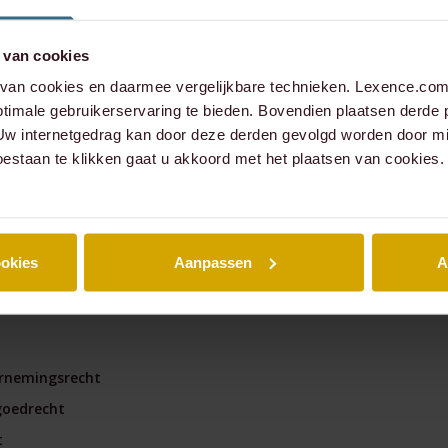
managementparticipaties
Digitale Compliance Roa
 van cookies
an cookies en daarmee vergelijkbare technieken. Lexence.com 
timale gebruikerservaring te bieden. Bovendien plaatsen derde 
 Uw internetgedrag kan door deze derden gevolgd worden door mi
oestaan te klikken gaat u akkoord met het plaatsen van cookies.
nce
A
ookies
Aanpassen
A
mmercial
Tools
rnemingsrecht
ESG Wetwijzer
goedrecht
Transitievergoeding bere
t
Alle tools