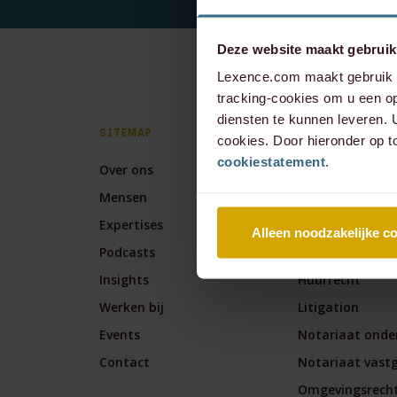
Deze website maakt gebruik
Lexence.com maakt gebruik v
tracking-cookies om u een op
diensten te kunnen leveren.
SITEMAP
EXPERTISES
cookies. Door hieronder op t
cookiestatement
.
Over ons
Arbeidsrecht
Mensen
Banking & Fina
Expertises
Corporate / M&
Alleen noodzakelijke c
Podcasts
Corporate & Co
Insights
Huurrecht
Werken bij
Litigation
Events
Notariaat onde
Contact
Notariaat vast
Omgevingsrech