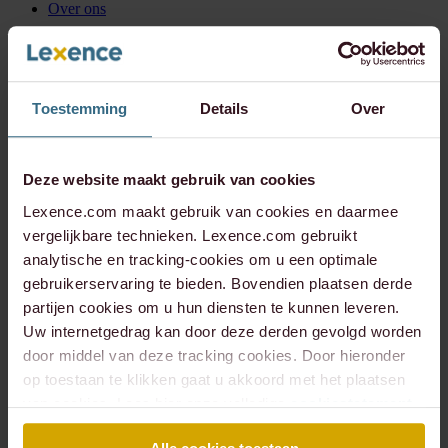
Over ons
Over Lexence
Internationaal
ESG Visie
ESG Boutique
Koninklijk Theater Carré
Toestemming
Details
Over
Koninklijke Nederlandse Roeibond
ARTIS
Podcast
Meer over ons
Deze website maakt gebruik van cookies
Expertises
Alle expertises
Lexence.com maakt gebruik van cookies en daarmee
Arbeidsrecht
vergelijkbare technieken. Lexence.com gebruikt
Banking & Finance
analytische en tracking-cookies om u een optimale
Corporate & Commercial
Corporate / M&A
gebruikerservaring te bieden. Bovendien plaatsen derde
Huurrecht
partijen cookies om u hun diensten te kunnen leveren.
Litigation
Uw internetgedrag kan door deze derden gevolgd worden
Notariaat ondernemingsrecht
Notariaat vastgoedrecht
door middel van deze tracking cookies. Door hieronder
Omgevingsrecht
op toestaan te klikken gaat u akkoord met het plaatsen
Technology & Data
van cookies. Lees hier onze volledige
cookiestatement
.
Vastgoedontwikkeling & -transacties
Alle Expertises
Insights