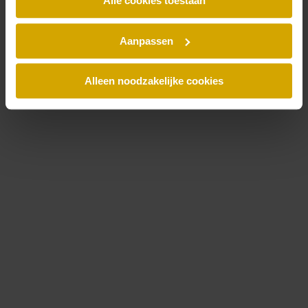
Alle cookies toestaan
Laatste nieuws
Jubileumboek
Laatste nieuwsartikelen
Aanpassen
Recente zaken
Blog
Kantoornieuws
Alleen noodzakelijke cookies
Publicaties
Al het nieuws
Thema's
Artificial intelligence (AI)
Doeltreffend Reorganiseren
ESG
Fraude
Alle thema’s
Trending
Whitepaper - Juridische aspecten van een CAO
Blogreeks Werknemers- en managementparticipaties
Digitale Compliance Roadmap 2026
Podcast: Amsterdamse Handelsgeest
Aflevering 1: Wonen in Amsterdam
Aflevering 2: De evolutie van erfpacht in Amsterdam
Aflevering 3: Amsterdam als Bakermat van de Beurs
Aflevering 4: De betekenis van contracten in de handel
Aflevering 5: Van het Jordaanoproer tot het recht op
staken