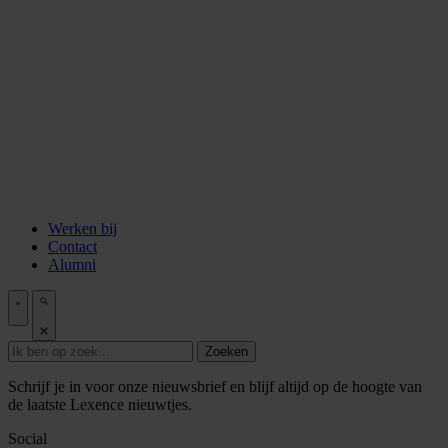
Aflevering 6: Van de Wisselbank tot crypto
Aflevering 7: De notaris als brug tussen vertrouwen en
vooruitgang
Aflevering 8: De stad als juridisch bouwwerk
Aflevering 9: Van bakstenen tot belegging
Aflevering 10: De prijs van risico
Aflevering 11: Van Digitale stad tot AI
Alle podcast afleveringen
Tools
ESG Wetwijzer
Transitievergoeding berekenen
Alle tools
Werken bij
Contact
Alumni
Zoeken
Schrijf je in voor onze nieuwsbrief en blijf altijd op de hoogte van
de laatste Lexence nieuwtjes.
Social