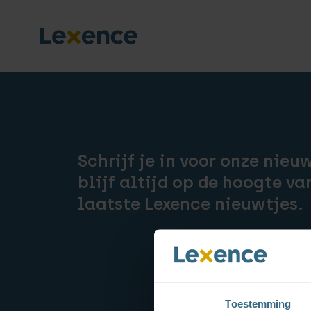
Schrijf je in voor onze nieu
blijf altijd op de hoogte va
laatste Lexence nieuwtjes.
Toestemming