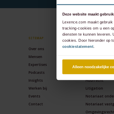
Deze website maakt gebruik
Lexence.com maakt gebruik v
tracking-cookies om u een op
diensten te kunnen leveren.
SITEMAP
EXPERTISES
cookies. Door hieronder op t
cookiestatement
.
Over ons
Arbeidsrecht
Mensen
Banking & Fina
Expertises
Corporate / M&
Alleen noodzakelijke c
Podcasts
Corporate & Co
Insights
Huurrecht
Werken bij
Litigation
Events
Notariaat onde
Contact
Notariaat vast
Omgevingsrech