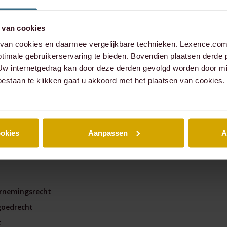
managementparticipaties
Digitale Compliance Roa
 van cookies
an cookies en daarmee vergelijkbare technieken. Lexence.com 
timale gebruikerservaring te bieden. Bovendien plaatsen derde 
 Uw internetgedrag kan door deze derden gevolgd worden door mi
oestaan te klikken gaat u akkoord met het plaatsen van cookies.
nce
A
ookies
Aanpassen
A
mmercial
Tools
rnemingsrecht
ESG Wetwijzer
goedrecht
Transitievergoeding bere
t
Alle tools