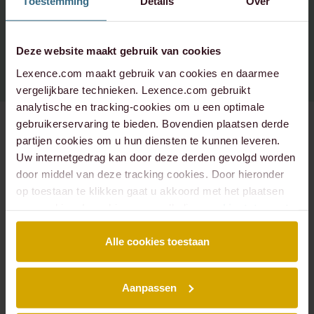
Toestemming
Details
Over
Spotify
Instagram - corporate
+31 20 573 6736
info@lexence.com
Instagram - werken bij
Deze website maakt gebruik van cookies
Lexence.com maakt gebruik van cookies en daarmee
vergelijkbare technieken. Lexence.com gebruikt
analytische en tracking-cookies om u een optimale
gebruikerservaring te bieden. Bovendien plaatsen derde
partijen cookies om u hun diensten te kunnen leveren.
Uw internetgedrag kan door deze derden gevolgd worden
SITEMAP
door middel van deze tracking cookies. Door hieronder
Over ons
Mensen
op toestaan te klikken gaat u akkoord met het plaatsen
Expertises
Podcasts
van cookies. Lees hier onze volledige
cookiestatement
.
Insights
Werken bij
Events
Contact
Alle cookies toestaan
EXPERTISES
Aanpassen
Arbeidsrecht
Banking & Finance