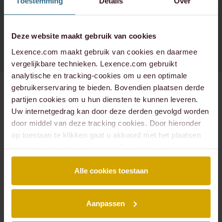
Toestemming
Details
Over
Spotify
Instagram - corporate
+31 20 573 6736
info@lexence.com
Instagram - werken bij
Deze website maakt gebruik van cookies
Lexence.com maakt gebruik van cookies en daarmee
vergelijkbare technieken. Lexence.com gebruikt
analytische en tracking-cookies om u een optimale
gebruikerservaring te bieden. Bovendien plaatsen derde
partijen cookies om u hun diensten te kunnen leveren.
Uw internetgedrag kan door deze derden gevolgd worden
SITEMAP
door middel van deze tracking cookies. Door hieronder
Over ons
Mensen
op toestaan te klikken gaat u akkoord met het plaatsen
Expertises
Podcasts
van cookies. Lees hier onze volledige
cookiestatement
.
Insights
Werken bij
Events
Contact
Alle cookies toestaan
EXPERTISES
Aanpassen
Arbeidsrecht
Banking & Finance