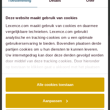
Toestemming
Details
Over
Spotify
Instagram - corporate
+31 20 573 6736
info@lexence.com
Instagram - werken bij
Deze website maakt gebruik van cookies
Lexence.com maakt gebruik van cookies en daarmee
vergelijkbare technieken. Lexence.com gebruikt
analytische en tracking-cookies om u een optimale
gebruikerservaring te bieden. Bovendien plaatsen derde
partijen cookies om u hun diensten te kunnen leveren.
Uw internetgedrag kan door deze derden gevolgd worden
SITEMAP
door middel van deze tracking cookies. Door hieronder
Over ons
Mensen
op toestaan te klikken gaat u akkoord met het plaatsen
Expertises
Podcasts
van cookies. Lees hier onze volledige
cookiestatement
.
Insights
Werken bij
Events
Contact
Alle cookies toestaan
EXPERTISES
Aanpassen
Arbeidsrecht
Banking & Finance