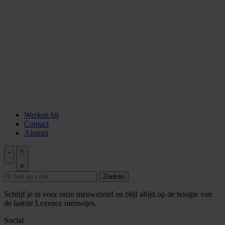
Aflevering 6: Van de Wisselbank tot crypto
Aflevering 7: De notaris als brug tussen vertrouwen en
vooruitgang
Aflevering 8: De stad als juridisch bouwwerk
Aflevering 9: Van bakstenen tot belegging
Aflevering 10: De prijs van risico
Aflevering 11: Van Digitale stad tot AI
Alle podcast afleveringen
Tools
ESG Wetwijzer
Transitievergoeding berekenen
Alle tools
Werken bij
Contact
Alumni
Zoeken
Schrijf je in voor onze nieuwsbrief en blijf altijd op de hoogte van
de laatste Lexence nieuwtjes.
Social