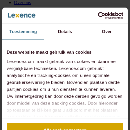
Over ons
Over Lexence
Internationaal
ESG Visie
ESG Boutique
Koninklijk Theater Carré
Toestemming
Details
Over
Koninklijke Nederlandse Roeibond
ARTIS
Podcast
Meer over ons
Deze website maakt gebruik van cookies
Expertises
Alle expertises
Lexence.com maakt gebruik van cookies en daarmee
Arbeidsrecht
vergelijkbare technieken. Lexence.com gebruikt
Banking & Finance
analytische en tracking-cookies om u een optimale
Corporate & Commercial
Corporate / M&A
gebruikerservaring te bieden. Bovendien plaatsen derde
Huurrecht
partijen cookies om u hun diensten te kunnen leveren.
Litigation
Uw internetgedrag kan door deze derden gevolgd worden
Notariaat ondernemingsrecht
Notariaat vastgoedrecht
door middel van deze tracking cookies. Door hieronder
Omgevingsrecht
op toestaan te klikken gaat u akkoord met het plaatsen
Technology & Data
van cookies. Lees hier onze volledige
cookiestatement
.
Vastgoedontwikkeling & -transacties
Alle Expertises
Insights