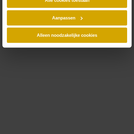
Alle cookies toestaan
Laatste nieuws
Jubileumboek
Laatste nieuwsartikelen
Aanpassen
Recente zaken
Blog
Kantoornieuws
Alleen noodzakelijke cookies
Publicaties
Al het nieuws
Thema's
Artificial intelligence (AI)
Doeltreffend Reorganiseren
ESG
Fraude
Alle thema’s
Trending
Whitepaper - Juridische aspecten van een CAO
Blogreeks Werknemers- en managementparticipaties
Digitale Compliance Roadmap 2026
Podcast: Amsterdamse Handelsgeest
Aflevering 1: Wonen in Amsterdam
Aflevering 2: De evolutie van erfpacht in Amsterdam
Aflevering 3: Amsterdam als Bakermat van de Beurs
Aflevering 4: De betekenis van contracten in de handel
Aflevering 5: Van het Jordaanoproer tot het recht op
staken