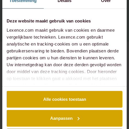
Toestemming
Details
Over
Spotify
Instagram - corporate
+31 20 573 6736
info@lexence.com
Instagram - werken bij
Deze website maakt gebruik van cookies
Lexence.com maakt gebruik van cookies en daarmee
vergelijkbare technieken. Lexence.com gebruikt
analytische en tracking-cookies om u een optimale
gebruikerservaring te bieden. Bovendien plaatsen derde
partijen cookies om u hun diensten te kunnen leveren.
Uw internetgedrag kan door deze derden gevolgd worden
SITEMAP
door middel van deze tracking cookies. Door hieronder
Over ons
Mensen
op toestaan te klikken gaat u akkoord met het plaatsen
Expertises
Podcasts
van cookies. Lees hier onze volledige
cookiestatement
.
Insights
Werken bij
Events
Contact
Alle cookies toestaan
EXPERTISES
Aanpassen
Arbeidsrecht
Banking & Finance