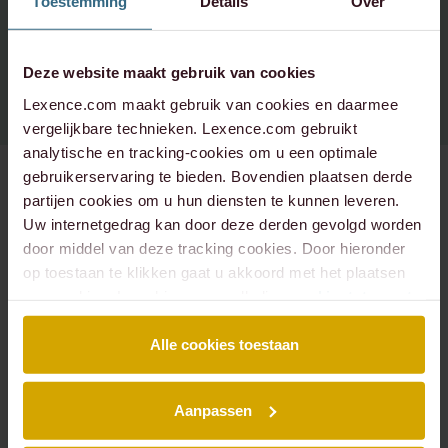
Toestemming
Details
Over
Spotify
Instagram - corporate
+31 20 573 6736
info@lexence.com
Instagram - werken bij
Deze website maakt gebruik van cookies
Lexence.com maakt gebruik van cookies en daarmee
vergelijkbare technieken. Lexence.com gebruikt
analytische en tracking-cookies om u een optimale
gebruikerservaring te bieden. Bovendien plaatsen derde
partijen cookies om u hun diensten te kunnen leveren.
Uw internetgedrag kan door deze derden gevolgd worden
SITEMAP
door middel van deze tracking cookies. Door hieronder
Over ons
Mensen
op toestaan te klikken gaat u akkoord met het plaatsen
Expertises
Podcasts
van cookies. Lees hier onze volledige
cookiestatement
.
Insights
Werken bij
Events
Contact
Alle cookies toestaan
EXPERTISES
Aanpassen
Arbeidsrecht
Banking & Finance