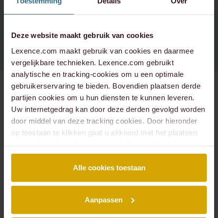
Toestemming
Details
Over
Spotify
Instagram - corporate
+31 20 573 6736
info@lexence.com
Instagram - werken bij
Deze website maakt gebruik van cookies
Lexence.com maakt gebruik van cookies en daarmee
vergelijkbare technieken. Lexence.com gebruikt
analytische en tracking-cookies om u een optimale
gebruikerservaring te bieden. Bovendien plaatsen derde
partijen cookies om u hun diensten te kunnen leveren.
Uw internetgedrag kan door deze derden gevolgd worden
SITEMAP
door middel van deze tracking cookies. Door hieronder
Over ons
Mensen
op toestaan te klikken gaat u akkoord met het plaatsen
Expertises
Podcasts
van cookies. Lees hier onze volledige
cookiestatement
.
Insights
Werken bij
Events
Contact
Alle cookies toestaan
EXPERTISES
Aanpassen
Arbeidsrecht
Banking & Finance