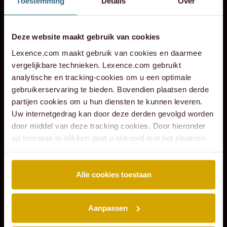
Toestemming
Details
Over
Spotify
Instagram - corporate
+31 20 573 6736
info@lexence.com
Instagram - werken bij
Deze website maakt gebruik van cookies
Lexence.com maakt gebruik van cookies en daarmee
vergelijkbare technieken. Lexence.com gebruikt
analytische en tracking-cookies om u een optimale
gebruikerservaring te bieden. Bovendien plaatsen derde
partijen cookies om u hun diensten te kunnen leveren.
Uw internetgedrag kan door deze derden gevolgd worden
SITEMAP
door middel van deze tracking cookies. Door hieronder
Over ons
Mensen
op toestaan te klikken gaat u akkoord met het plaatsen
Expertises
Podcasts
van cookies. Lees hier onze volledige
cookiestatement
.
Insights
Werken bij
Events
Contact
Alle cookies toestaan
EXPERTISES
Aanpassen
Arbeidsrecht
Banking & Finance