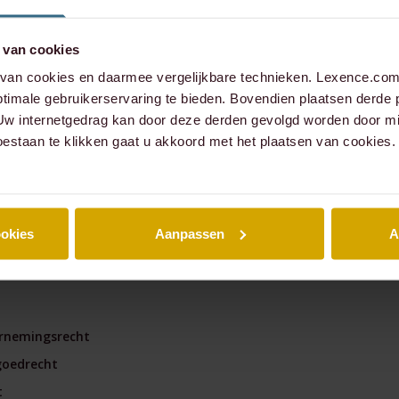
managementparticipaties
Digitale Compliance Roa
 van cookies
an cookies en daarmee vergelijkbare technieken. Lexence.com 
timale gebruikerservaring te bieden. Bovendien plaatsen derde 
 Uw internetgedrag kan door deze derden gevolgd worden door mi
oestaan te klikken gaat u akkoord met het plaatsen van cookies.
nce
A
ookies
Aanpassen
A
mmercial
Tools
rnemingsrecht
ESG Wetwijzer
goedrecht
Transitievergoeding bere
t
Alle tools