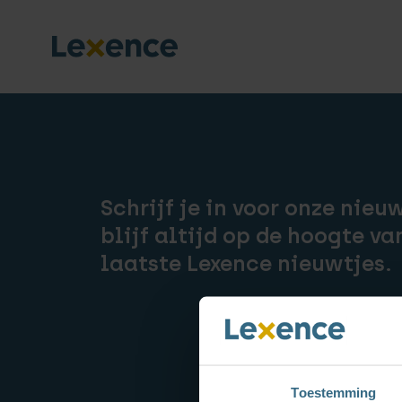
Schrijf je in voor onze nieu
blijf altijd op de hoogte va
laatste Lexence nieuwtjes.
Toestemming