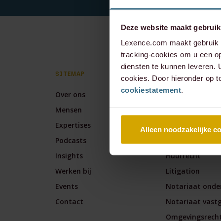
Deze website maakt gebruik
Lexence.com maakt gebruik v
tracking-cookies om u een op
diensten te kunnen leveren.
SITEMAP
EXPERTISES
cookies. Door hieronder op t
cookiestatement
.
Over ons
Arbeidsrecht
Mensen
Banking & Fina
Expertises
Corporate / M&
Alleen noodzakelijke c
Podcasts
Corporate & Co
Insights
Huurrecht
Werken bij
Litigation
Events
Notariaat onde
Contact
Notariaat vast
Omgevingsrech