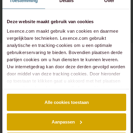
Toestemming
Details
Over
Spotify
Instagram - corporate
+31 20 573 6736
info@lexence.com
Instagram - werken bij
Deze website maakt gebruik van cookies
Lexence.com maakt gebruik van cookies en daarmee
vergelijkbare technieken. Lexence.com gebruikt
analytische en tracking-cookies om u een optimale
gebruikerservaring te bieden. Bovendien plaatsen derde
partijen cookies om u hun diensten te kunnen leveren.
Uw internetgedrag kan door deze derden gevolgd worden
SITEMAP
door middel van deze tracking cookies. Door hieronder
Over ons
Mensen
op toestaan te klikken gaat u akkoord met het plaatsen
Expertises
Podcasts
van cookies. Lees hier onze volledige
cookiestatement
.
Insights
Werken bij
Events
Contact
Alle cookies toestaan
EXPERTISES
Aanpassen
Arbeidsrecht
Banking & Finance