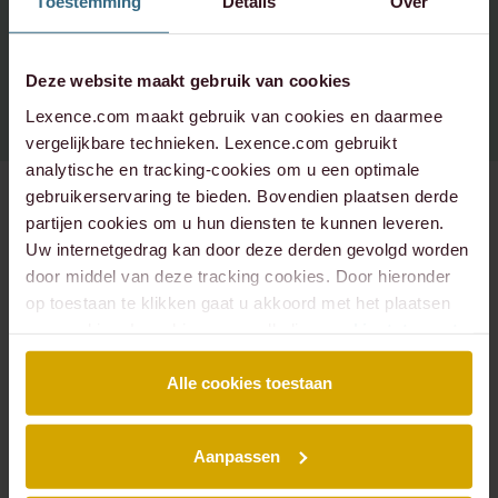
Toestemming
Details
Over
Spotify
Instagram - corporate
+31 20 573 6736
info@lexence.com
Instagram - werken bij
Deze website maakt gebruik van cookies
Lexence.com maakt gebruik van cookies en daarmee
vergelijkbare technieken. Lexence.com gebruikt
analytische en tracking-cookies om u een optimale
gebruikerservaring te bieden. Bovendien plaatsen derde
partijen cookies om u hun diensten te kunnen leveren.
Uw internetgedrag kan door deze derden gevolgd worden
SITEMAP
door middel van deze tracking cookies. Door hieronder
Over ons
Mensen
op toestaan te klikken gaat u akkoord met het plaatsen
Expertises
Podcasts
van cookies. Lees hier onze volledige
cookiestatement
.
Insights
Werken bij
Events
Contact
Alle cookies toestaan
EXPERTISES
Aanpassen
Arbeidsrecht
Banking & Finance