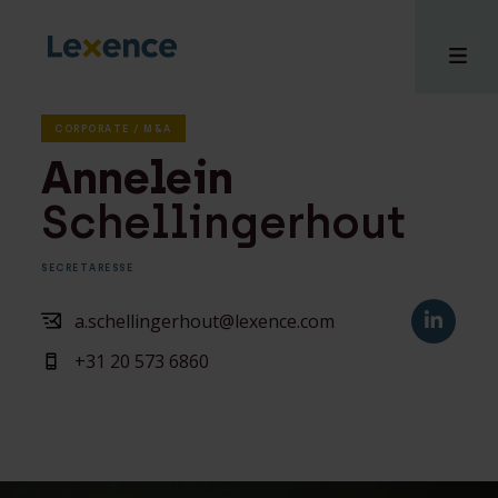
CORPORATE / M&A
Annelein
Schellingerhout
en
ons
SECRETARESSE
tises
n bij
a.schellingerhout@lexence.com
hts
+31 20 573 6860
i
ct