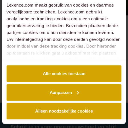
Lexence.com maakt gebruik van cookies en daarmee
vergelijkbare technieken. Lexence.com gebruikt
analytische en tracking-cookies om u een optimale
gebruikerservaring te bieden. Bovendien plaatsen derde
Alle mensen van
partijen cookies om u hun diensten te kunnen leveren.
Uw internetgedrag kan door deze derden gevolgd worden
Corporate / M&A
door middel van deze tracking cookies. Door hieronder
ontmoeten?
op toestaan te klikken gaat u akkoord met het plaatsen
van cookies. Lees hier onze volledige
cookiestatement
.
Alle cookies toestaan
Alle mensen
Aanpassen
Alleen noodzakelijke cookies
Schrijf je in voor onze nieuwsbrief en blijf