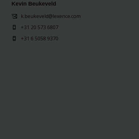
Kevin Beukeveld
k.beukeveld@lexence.com
+31 20 573 6807
+31 6 5058 9370