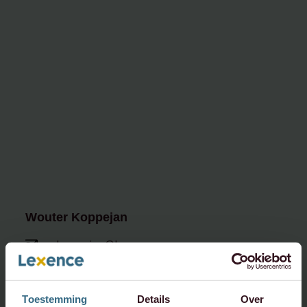
Wouter Koppejan
w.koppejan@lexence.com
+31 20 573 6820
+31 6 3402 7383
Toestemming
Details
Over