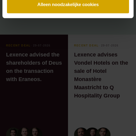
Alleen noodzakelijke cookies
RECENT DEAL
⸱ 29-07-2026
RECENT DEAL
⸱ 29-07-2026
Lexence advised the
Lexence advises
shareholders of Deus
Vondel Hotels on the
on the transaction
sale of Hotel
with Eraneos.
Monastère
Maastricht to Q
Hospitality Group