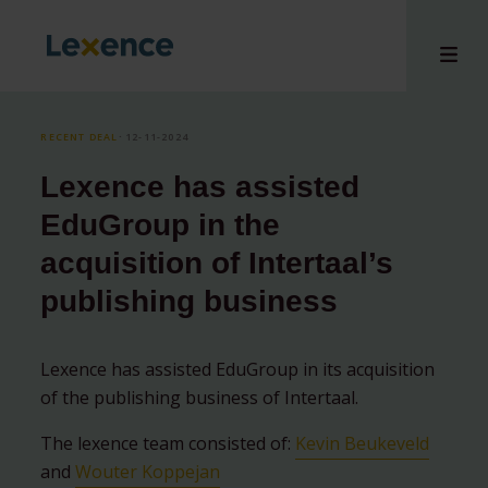
RECENT DEAL
⸱ 12-11-2024
Lexence has assisted
e
EduGroup in the
 us
acquisition of Intertaal’s
tises
publishing business
hts
i
ct
Lexence has assisted EduGroup in its acquisition
of the publishing business of Intertaal.
The lexence team consisted of:
Kevin Beukeveld
and
Wouter Koppejan