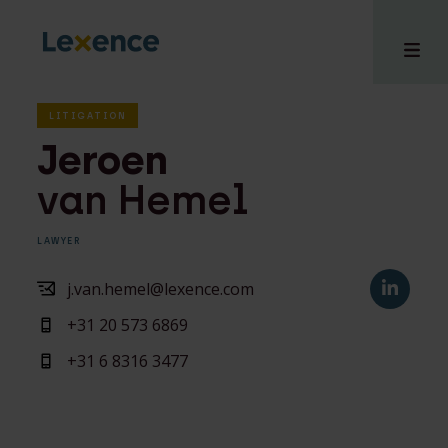
LITIGATION
Jeroen
van Hemel
e
 us
LAWYER
tises
hts
j.van.hemel@lexence.com
i
+31 20 573 6869
ct
+31 6 8316 3477