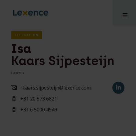
LITIGATION
Isa
Kaars Sijpesteijn
e
 us
LAWYER
tises
hts
i.kaars.sijpesteijn@lexence.com
i
+31 20 573 6821
ct
+31 6 5000 4949