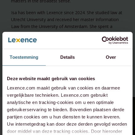
matters in the broadest sense.
Isa has been with Lexence since 2024. She studied law at
Utrecht University and received her master Information
Law from the University of Amsterdam. She spent a
semester studying International Sports Law at Esade
Universidad Ramon Llull in Barcelona. Isa was admitted
to the Dutch Bar in 2025.
Toestemming
Details
Over
Deze website maakt gebruik van cookies
Lexence.com maakt gebruik van cookies en daarmee
vergelijkbare technieken. Lexence.com gebruikt
analytische en tracking-cookies om u een optimale
gebruikerservaring te bieden. Bovendien plaatsen derde
partijen cookies om u hun diensten te kunnen leveren.
Uw internetgedrag kan door deze derden gevolgd worden
door middel van deze tracking cookies. Door hieronder