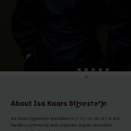
About Isa Kaars Sijpesteijn
Isa Kaars Sijpesteijn specialises in civil procedural law and
handles commercial and corporate dispute resolution