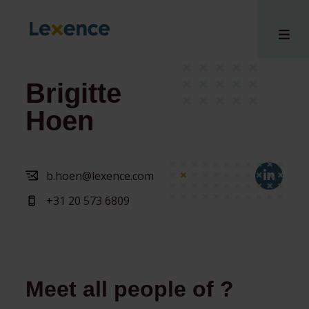
Brigitte
Hoen
e
 us
tises
b.hoen@lexence.com
hts
+31 20 573 6809
i
ct
Meet all people of ?