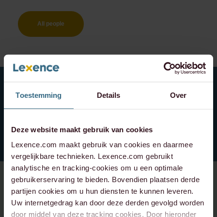
All people
Toestemming
Details
Over
Sign up for our newsletter and always stay
informed of the latest Lexence news.
Deze website maakt gebruik van cookies
Lexence.com maakt gebruik van cookies en daarmee
vergelijkbare technieken. Lexence.com gebruikt
analytische en tracking-cookies om u een optimale
gebruikerservaring te bieden. Bovendien plaatsen derde
partijen cookies om u hun diensten te kunnen leveren.
SOCIAL
CONTACT
Uw internetgedrag kan door deze derden gevolgd worden
door middel van deze tracking cookies. Door hieronder