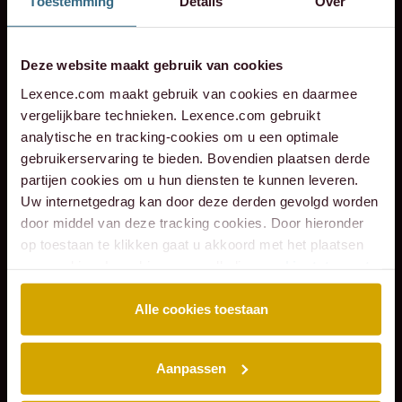
Toestemming
Details
Over
Spotify
Instagram - corporate
+31 20 573 6736
info@lexence.com
Instagram - werken bij
Deze website maakt gebruik van cookies
Lexence.com maakt gebruik van cookies en daarmee
vergelijkbare technieken. Lexence.com gebruikt
analytische en tracking-cookies om u een optimale
gebruikerservaring te bieden. Bovendien plaatsen derde
partijen cookies om u hun diensten te kunnen leveren.
Uw internetgedrag kan door deze derden gevolgd worden
SITEMAP
door middel van deze tracking cookies. Door hieronder
Over ons
Mensen
op toestaan te klikken gaat u akkoord met het plaatsen
Expertises
Podcasts
van cookies. Lees hier onze volledige
cookiestatement
.
Insights
Werken bij
Events
Contact
Alle cookies toestaan
EXPERTISES
Aanpassen
Arbeidsrecht
Banking & Finance