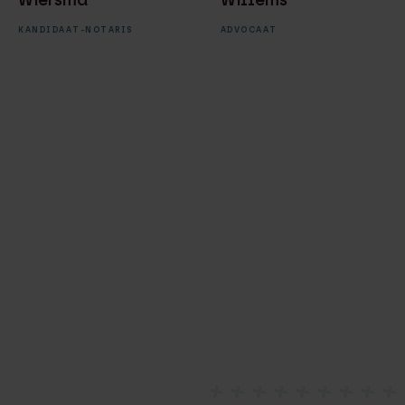
Wiersma
Willems
KANDIDAAT-NOTARIS
ADVOCAAT