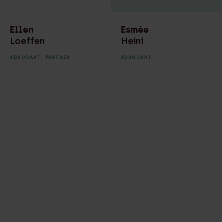
financiele processen
Ellen
Esmée
Recruiter
Loeffen
Heini
Secretaresse
ADVOCAAT,
PARTNER
ADVOCAAT
Toegevoegd notaris