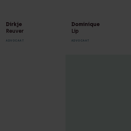
Marketing &
HR adviseur
Communicatie
Juridisch medewerker
Dirkje
Dominique
Notariaat
Reuver
Lip
ondernemingsrecht
Kandidaat-notaris
ADVOCAAT
ADVOCAAT
Notariaat
Manager business
vastgoedrecht
development
Omgevingsrecht
Manager HR
Ondernemingsrecht
Managing partner
Privacy
Notaris
Recruitment
Of counsel
Technology & Data
Paralegal
Vastgoedontwikkeling
Partner
& transacties
Projectmanager
digitalisering