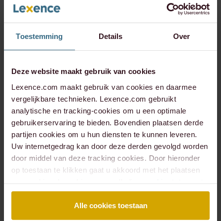
Toestemming
Details
Over
Deze website maakt gebruik van cookies
Lexence.com maakt gebruik van cookies en daarmee
Heleen
Hendrik
vergelijkbare technieken. Lexence.com gebruikt
Kleinjan
Bennebroek
analytische en tracking-cookies om u een optimale
Gravenhorst
gebruikerservaring te bieden. Bovendien plaatsen derde
ADVOCAAT,
COUNSEL
partijen cookies om u hun diensten te kunnen leveren.
NOTARIS,
PARTNER
Uw internetgedrag kan door deze derden gevolgd worden
door middel van deze tracking cookies. Door hieronder
op toestaan te klikken gaat u akkoord met het plaatsen
van cookies. Lees hier onze volledige
cookiestatement
.
Alle cookies toestaan