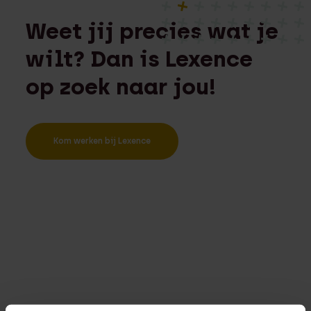
Weet jij precies wat je
wilt? Dan is Lexence
op zoek naar jou!
Kom werken bij Lexence