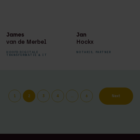
James
Jan
van de Merbel
Hockx
HOOFD DIGITALE
NOTARIS,
PARTNER
TRANSFORMATIE ＆ IT
1
2
3
4
…
6
Next