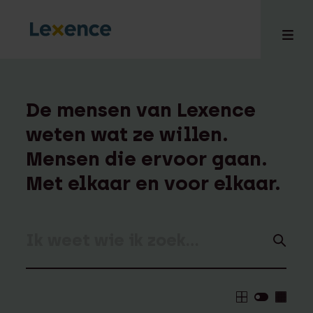
De mensen van Lexence
weten wat ze willen.
en
Mensen die ervoor gaan.
ons
tises
Met elkaar en voor elkaar.
n bij
hts
i
ct