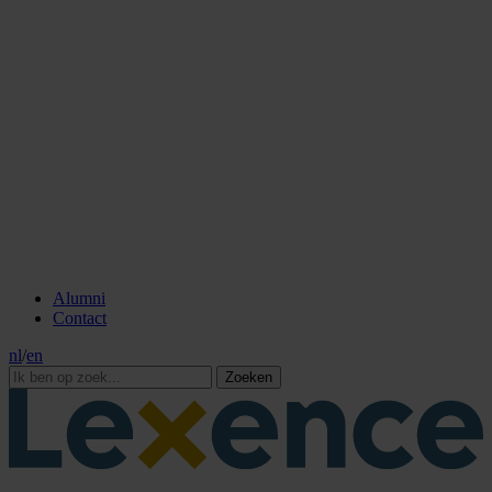
Alumni
Contact
nl
/
en
Zoeken