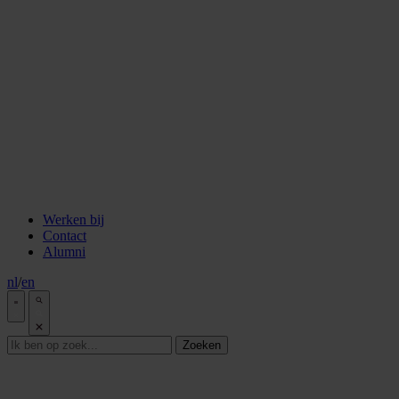
staken
Aflevering 6: Van de Wisselbank tot crypto
Aflevering 7: De notaris als brug tussen vertrouwen en
vooruitgang
Aflevering 8: De stad als juridisch bouwwerk
Aflevering 9: Van bakstenen tot belegging
Aflevering 10: De prijs van risico
Aflevering 11: Van Digitale stad tot AI
Alle podcast afleveringen
Tools
ESG Wetwijzer
Transitievergoeding berekenen
Alle tools
Werken bij
Contact
Alumni
nl
/
en
Zoeken