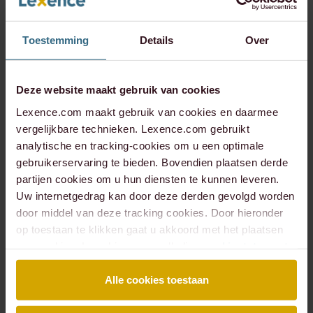
Toestemming
Details
Over
Deze website maakt gebruik van cookies
Lexence.com maakt gebruik van cookies en daarmee
vergelijkbare technieken. Lexence.com gebruikt
Bram Thomas
Brigitte
analytische en tracking-cookies om u een optimale
Craemer
Hoen
gebruikerservaring te bieden. Bovendien plaatsen derde
ADVOCAAT,
PARTNER
COMPLIANCE &
partijen cookies om u hun diensten te kunnen leveren.
KLANTONDERZOEK
Uw internetgedrag kan door deze derden gevolgd worden
door middel van deze tracking cookies. Door hieronder
op toestaan te klikken gaat u akkoord met het plaatsen
van cookies. Lees hier onze volledige
cookiestatement
.
Alle cookies toestaan