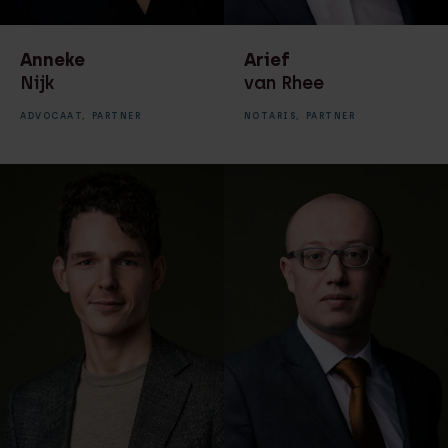
financiele processen
Anneke
Arief
Recruiter
Nijk
van Rhee
Secretaresse
ADVOCAAT,
PARTNER
NOTARIS,
PARTNER
Toegevoegd notaris