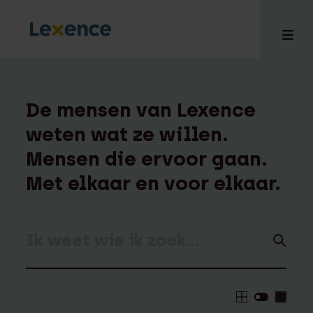
De mensen van Lexence
weten wat ze willen.
en
Mensen die ervoor gaan.
ons
tises
Met elkaar en voor elkaar.
n bij
hts
i
ct