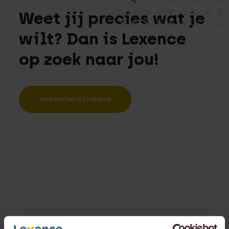
Weet jij precies wat je
wilt? Dan is Lexence
op zoek naar jou!
Kom werken bij Lexence