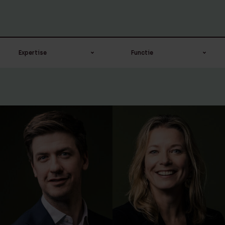
Expertise
Functie
Arbeidsrecht
Advocaat
Banking & Finance
Assistent dagelijks
bestuur
Corporate / M&A
Campus recruiter
Corporate &
Commercial
Compliance &
klantonderzoek
Dagelijks bestuur
Compliance officer
Huurrecht
Counsel
Litigation
Hoofd digitale
Management team
transformatie ＆ IT