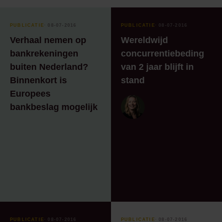
Persbericht
Podcast
PUBLICATIE
⸱ 08-07-2016
PUBLICATIE
⸱ 08-07-2016
Verhaal nemen op
Wereldwijd
Podcast Amsterdamse
bankrekeningen
concurrentiebeding
Handelsgeest - Van de
Gouden Eeuw tot Nu
buiten Nederland?
van 2 jaar blijft in
Binnenkort is
stand
Publicatie
Europees
Publicatie - Achter de
bankbeslag mogelijk
schermen
Recente zaak
Seminar
Ter zake met
Webinar
Whitepaper
PUBLICATIE
⸱ 08-07-2016
PUBLICATIE
⸱ 08-07-2016