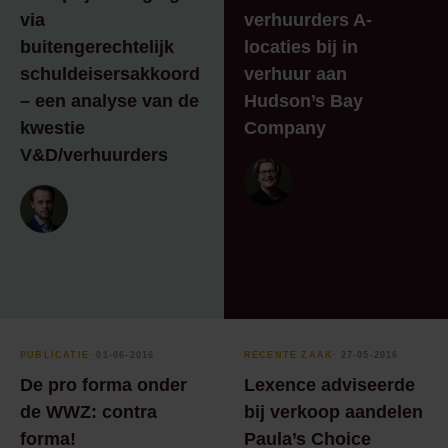
via
verhuurders A-
buitengerechtelijk
locaties bij in
schuldeisersakkoord
verhuur aan
– ​een analyse van de
Hudson’s Bay
kwestie
Company
V&D/verhuurders
PUBLICATIE
⸱ 01-06-2016
RECENTE ZAAK
⸱ 27-05-2016
De pro forma onder
Lexence adviseerde
de WWZ: contra
bij verkoop aandelen
forma!
Paula’s Choice