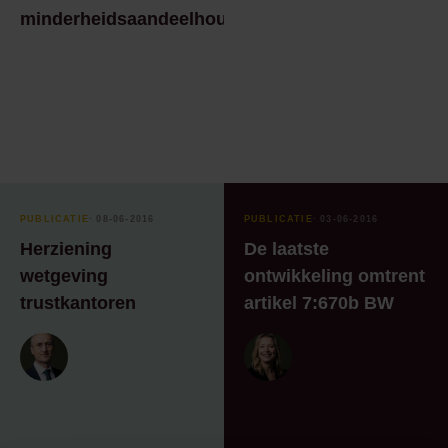
minderheidsaandeelhouder
PUBLICATIE
⸱ 08-06-2016
PUBLICATIE
⸱ 03-06-2016
Herziening
De laatste
wetgeving
ontwikkeling omtrent
trustkantoren
artikel 7:670b BW