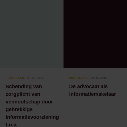
PUBLICATIE
⸱ 27-06-2016
PUBLICATIE
⸱ 09-06-2016
Schending van
De advocaat als
zorgplicht van
informatiemakelaar
vennootschap door
gebrekkige
informatievoorziening
t.o.v.