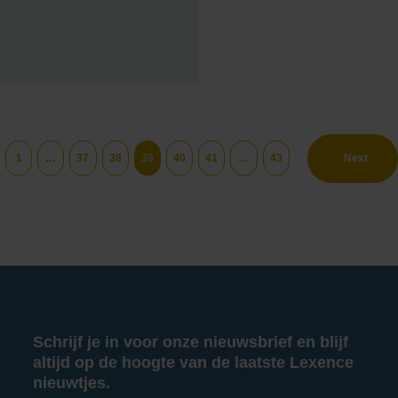
1
…
37
38
39
40
41
…
43
Next
Schrijf je in voor onze nieuwsbrief en blijf
altijd op de hoogte van de laatste Lexence
nieuwtjes.