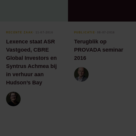
Notariaat
ondernemingsrecht
Blogreeks
Omgevingsrecht
Notariaat
vastgoedrecht
Blogreeks Technology
RECENTE ZAAK
⸱ 11-07-2016
PUBLICATIE
⸱ 08-07-2016
& Data
Omgevingsrecht
Lexence staat ASR
Terugblik op
Blogreeks Vastgoed
Ondernemingsrecht
Vastgoed, CBRE
PROVADA seminar
en recht in de praktijk
Global Investors en
2016
Privacy
Blogreeks Wkb
Syntrus Achmea bij
Recruitment
Ebook
in verhuur aan
Technology & Data
Hudson’s Bay
Event
Vastgoedontwikkeling
Hand-out
& transacties
Infosheet
Interview
Kantoornieuws