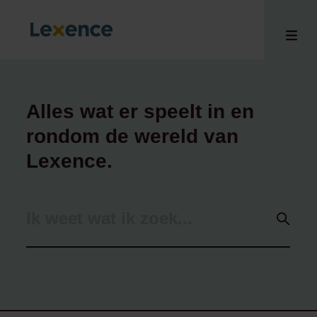
Alles wat er speelt in en
rondom de wereld van
en
ons
Lexence.
tises
n bij
hts
i
ct