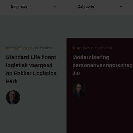
Expertise
Categorie
Arbeidsrecht
AI
Banking & Finance
Alumni
Corporate / M&A
Blog
RECENTE ZAAK
⸱ 18-07-2016
PUBLICATIE
⸱ 12-07-2016
Corporate &
Blogreeks
Standard Life koopt
Modernisering
Commercial
logistiek vastgoed
personenvennootscha
Blogreeks
op Fokker Logistics
3.0
Dagelijks bestuur
Amsterdamse
Handelsgeest
Park
Huurrecht
Blogreeks
Litigation
doeltreffend
reorganiseren
Management team
Blogreeks ESG
Marketing &
Communicatie
Blogreeks
Managementparticipatie