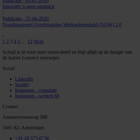
Publicatie
⸱ 03-07-2020
Innovatie is geen gimmick
Publicatie
⸱ 25-06-2020
Noodmaatregel Overbrugging Werkgelegenheid (NOW) 2.0
1
2
3
4
5
…
12
Next
Schrijf je in voor onze nieuwsbrief en blijf altijd op de hoogte van
de laatste Lexence nieuwtjes.
Social
LinkedIn
Spotify
Instagram - corporate
Instagram - werken bij
Contact
Amstelveenseweg 500
1081 KL Amsterdam
+31 20 573 6736