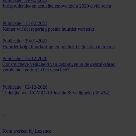
Publicatie
⸱ 19-02-2021
Jurisprudentie- en actualiteitenoverzicht 2020 civiel recht
Publicatie
⸱ 15-02-2021
Kamer wil dat regering positie huurder versterkt
Publicatie
⸱ 29-01-2021
Huurder krijgt huurkorting en politiek begint zich te roeren
Publicatie
⸱ 16-12-2020
Constructieve veiligheid van gebouwen in de gebruiksfase:
verplichte keuring in het verschiet?
Publicatie
⸱ 02-12-2020
Tijdelijke wet COVID-19 Justitie & Veiligheid (35.434)
Kom werken bij Lexence