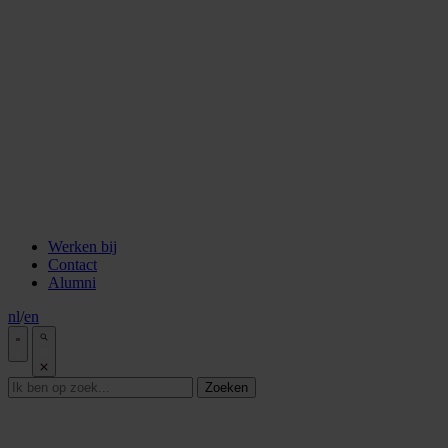
staken
Aflevering 6: Van de Wisselbank tot crypto
Aflevering 7: De notaris als brug tussen vertrouwen en
vooruitgang
Aflevering 8: De stad als juridisch bouwwerk
Aflevering 9: Van bakstenen tot belegging
Aflevering 10: De prijs van risico
Aflevering 11: Van Digitale stad tot AI
Alle podcast afleveringen
Tools
ESG Wetwijzer
Transitievergoeding berekenen
Alle tools
Werken bij
Contact
Alumni
nl
/
en
Zoeken