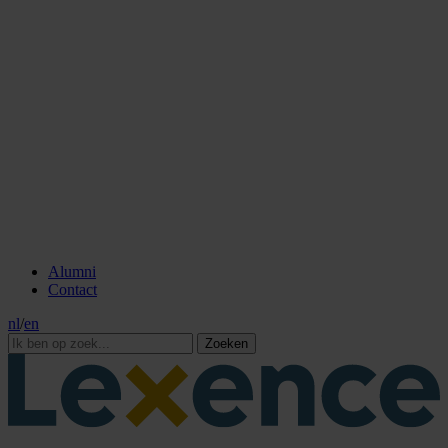
Alumni
Contact
nl
/
en
Zoeken