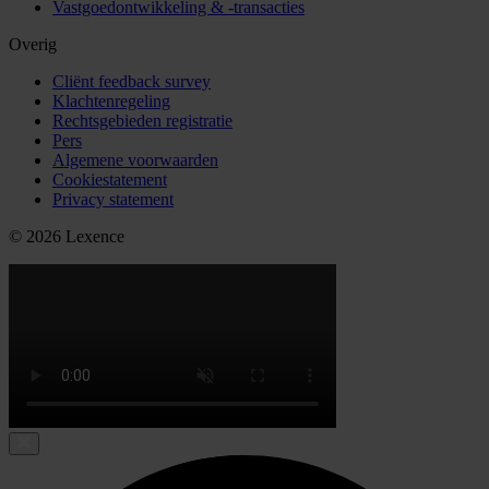
Vastgoedontwikkeling & -transacties
Overig
Cliënt feedback survey
Klachtenregeling
Rechtsgebieden registratie
Pers
Algemene voorwaarden
Cookiestatement
Privacy statement
© 2026 Lexence