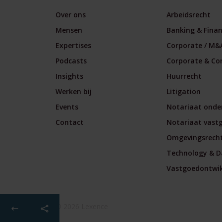
Over ons
Arbeidsrecht
Mensen
Banking & Fina
Expertises
Corporate / M&
Podcasts
Corporate & Co
Insights
Huurrecht
Werken bij
Litigation
Events
Notariaat onde
Contact
Notariaat vast
Omgevingsrech
Technology & D
Vastgoedontwikk
© 2026 Lexence