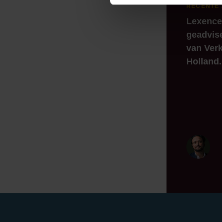
RECENTE
Lexence
geadvis
van Verk
Holland.