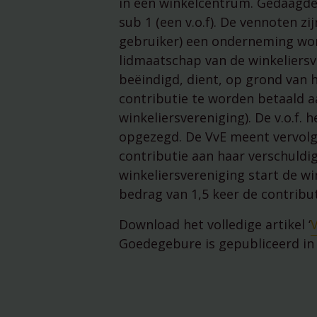
in een winkelcentrum. Gedaagde 
sub 1 (een v.o.f). De vennoten z
gebruiker) een onderneming wor
lidmaatschap van de winkeliersve
beëindigd, dient, op grond van 
contributie te worden betaald a
winkeliersvereniging). De v.o.f.
opgezegd. De VvE meent vervolge
contributie aan haar verschuldi
winkeliersvereniging start de wi
bedrag van 1,5 keer de contribut
Download het volledige artikel ‘
V
Goedegebure is gepubliceerd in 