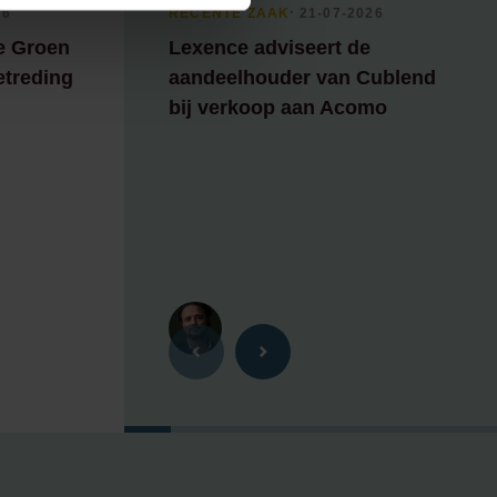
26
RECENTE ZAAK
⸱ 21-07-2026
e Groen
Lexence adviseert de
etreding
aandeelhouder van Cublend
bij verkoop aan Acomo