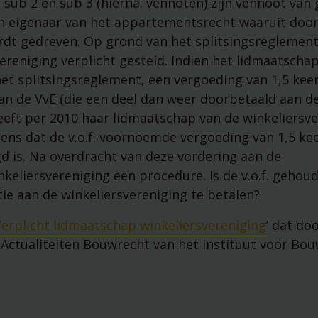
sub 2 en sub 3 (hierna: vennoten) zijn vennoot van
managementparticipaties
Digitale Compliance Roadma
ijn eigenaar van het appartementsrecht waaruit door d
dt gedreven. Op grond van het splitsingsreglement 
reniging verplicht gesteld. Indien het lidmaatschap
het splitsingsreglement, een vergoeding van 1,5 kee
an de VvE (die een deel dan weer doorbetaald aan d
 heeft per 2010 haar lidmaatschap van de winkeliersv
ns dat de v.o.f. voornoemde vergoeding van 1,5 ke
gd is. Na overdracht van deze vordering aan de
nkeliersvereniging een procedure. Is de v.o.f. gehou
ie aan de winkeliersvereniging te betalen?
erplicht lidmaatschap winkeliersvereniging
’ dat do
Tools
Actualiteiten Bouwrecht van het Instituut voor Bou
ESG Wetwijzer
Transitievergoeding bereke
Alle tools