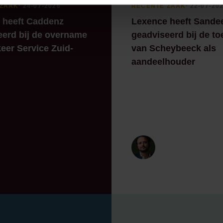
 ZAAK
⸱ 24-07-2026
RECENTE ZAAK
⸱ 22-07-20
 heeft Caddenz
Lexence heeft Sande
eerd bij de overname
geadviseerd bij de to
eer Service Zuid-
van Scheybeeck als
aandeelhouder