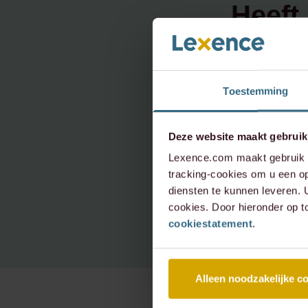
Heeft 
onder
neem 
Toestemming
Deze website maakt gebruik
info@le
Lexence.com maakt gebruik v
tracking-cookies om u een op
+31 20 
diensten te kunnen leveren.
cookies. Door hieronder op t
cookiestatement
.
Alleen noodzakelijke c