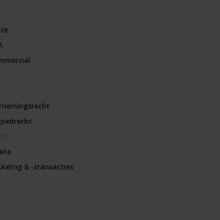
nce
A
mmercial
rnemingsrecht
goedrecht
t
ata
eling & -transacties