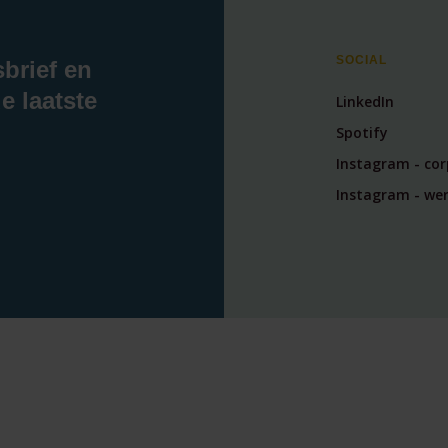
SOCIAL
sbrief en
e laatste
LinkedIn
Spotify
Instagram - co
Instagram - wer