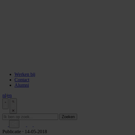
staken
Aflevering 6: Van de Wisselbank tot crypto
Aflevering 7: De notaris als brug tussen vertrouwen en
vooruitgang
Aflevering 8: De stad als juridisch bouwwerk
Aflevering 9: Van bakstenen tot belegging
Aflevering 10: De prijs van risico
Aflevering 11: Van Digitale stad tot AI
Alle podcast afleveringen
Tools
ESG Wetwijzer
Transitievergoeding berekenen
Alle tools
Werken bij
Contact
Alumni
nl
/
en
Zoeken
Publicatie
⸱ 14-05-2018