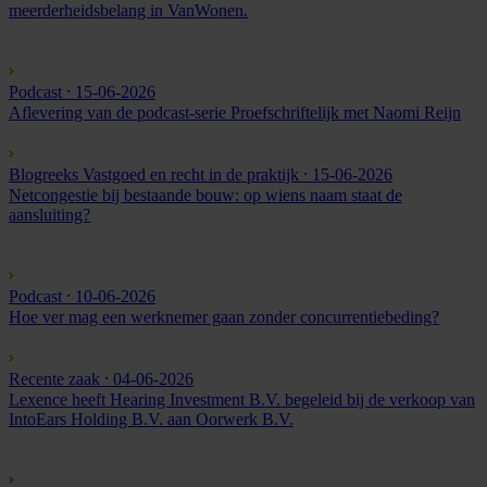
meerderheidsbelang in VanWonen.
Podcast
⸱ 15-06-2026
Aflevering van de podcast-serie Proefschriftelijk met Naomi Reijn
Blogreeks Vastgoed en recht in de praktijk
⸱ 15-06-2026
Netcongestie bij bestaande bouw: op wiens naam staat de
aansluiting?
Podcast
⸱ 10-06-2026
Hoe ver mag een werknemer gaan zonder concurrentiebeding?
Recente zaak
⸱ 04-06-2026
Lexence heeft Hearing Investment B.V. begeleid bij de verkoop van
IntoEars Holding B.V. aan Oorwerk B.V.