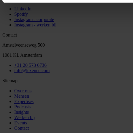
LinkedIn
Spotify
Instagram - corporate
Instagram - werken bij
Contact
Amstelveenseweg 500
1081 KL Amsterdam
+31 20 573 6736
info@lexence.com
Sitemap
Over ons
Mensen
Expertises
Podcasts
Insights
Werken bij
Events
Contact