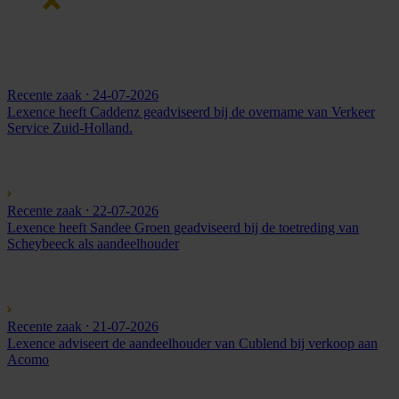
Recente zaak
⸱ 24-07-2026
Lexence heeft Caddenz geadviseerd bij de overname van Verkeer
Service Zuid-Holland.
Recente zaak
⸱ 22-07-2026
Lexence heeft Sandee Groen geadviseerd bij de toetreding van
Scheybeeck als aandeelhouder
Recente zaak
⸱ 21-07-2026
Lexence adviseert de aandeelhouder van Cublend bij verkoop aan
Acomo