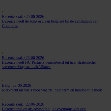
Recente zaak
⸱ 25-06-2026
Lexence heeft de Jong & Laan begeleid bij de aansluiting van
Contaxus.
Recente zaak
⸱ 23-06-2026
Lexence heeft HC Partners geassisteerd bij haar strategische
samenwerking met dakAlliance
Blog
⸱ 23-06-2026
Merkrecht als basis voor waarde: bescherm en handhaaf je merk
Recente zaak
⸱ 22-06-2026
Lexence trad op als adviseur bij de overname van een