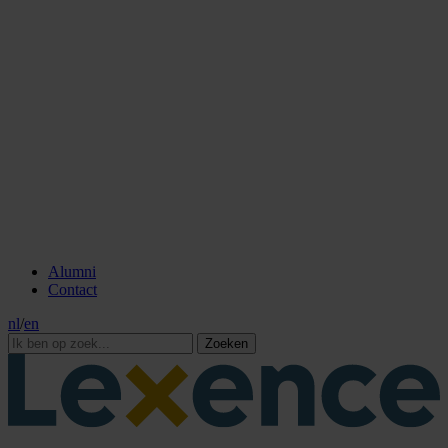
Alumni
Contact
nl
/
en
Zoeken