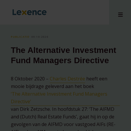
PUBLICATIE
⸱ 09-10-2020
The Alternative Investment
en
Fund Managers Directive
ons
tises
8 Oktober 2020 –
Charles Destrée
heeft een
n bij
mooie bijdrage geleverd aan het boek
hts
‘The Alternative Investment Fund Managers
i
Directive’
ct
van Dirk Zetzsche. In hoofdstuk 27: ‘The AIFMD
and (Dutch) Real Estate Funds’, gaat hij in op de
gevolgen van de AIFMD voor vastgoed AIFs (RE-