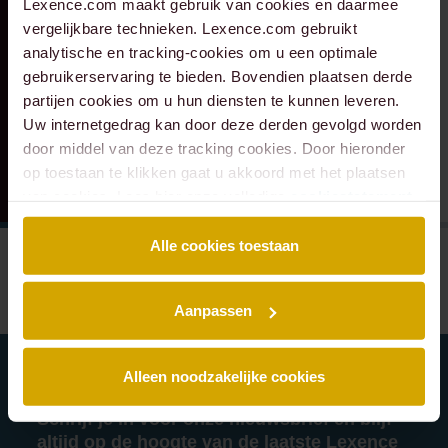
Verkeer Service Zuid-
Scheybeeck als
Lexence.com maakt gebruik van cookies en daarmee
vergelijkbare technieken. Lexence.com gebruikt
Holland.
aandeelhouder
analytische en tracking-cookies om u een optimale
gebruikerservaring te bieden. Bovendien plaatsen derde
partijen cookies om u hun diensten te kunnen leveren.
Uw internetgedrag kan door deze derden gevolgd worden
door middel van deze tracking cookies. Door hieronder
op toestaan te klikken gaat u akkoord met het plaatsen
van cookies. Lees hier onze volledige
cookiestatement
.
Alle cookies toestaan
Aanpassen
Alleen noodzakelijke cookies
Schrijf je in voor onze nieuwsbrief en blijf
altijd op de hoogte van de laatste Lexence