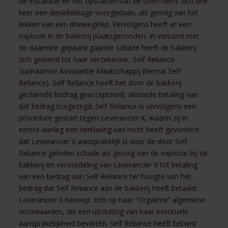
de installatie en het opstarten van de oven heeft zich drie
keer een diesellekkage voorgedaan, als gevolg van het
lekken van een driewegklep. Vervolgens heeft er een
explosie in de bakkerij plaatsgevonden. In verband met
de daarmee gepaard gaande schade heeft de bakkerij
zich gewend tot haar verzekeraar, Self Reliance
Surinaamse Assurantie Maatschappij (hierna: Self
Reliance). Self Reliance heeft het door de bakkerij
geclaimde bedrag geaccepteerd, alsmede betaling van
dat bedrag toegezegd. Self Reliance is vervolgens een
procedure gestart tegen Leverancier X, waarin zij in
eerste aanleg een verklaring van recht heeft gevorderd
dat Leverancier X aansprakelijk is voor de door Self
Reliance geleden schade als gevolg van de explosie bij de
bakkerij en veroordeling van Leverancier X tot betaling
van een bedrag aan Self Reliance ter hoogte van het
bedrag dat Self Reliance aan de bakkerij heeft betaald.
Leverancier X beroept zich op haar “Orgalime” algemene
voorwaarden, die een uitsluiting van haar eventuele
aansprakelijkheid bevatten. Self Reliance heeft betwist