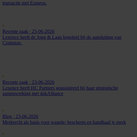
transactie met Eraneos.
Recente zaak
⸱ 25-06-2026
Lexence heeft de Jong & Laan begeleid bij de aansluiting van
Contaxus.
Recente zaak
⸱ 23-06-2026
Lexence heeft HC Partners geassisteerd bij haar strategische
samenwerking met dakAlliance
Blog
⸱ 23-06-2026
Merkrecht als basis voor waarde: bescherm en handhaaf je merk