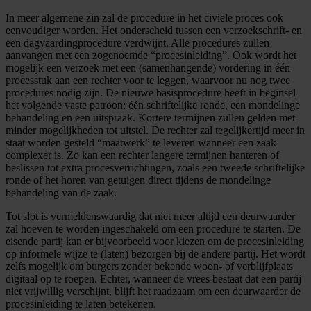
In meer algemene zin zal de procedure in het civiele proces ook
eenvoudiger worden. Het onderscheid tussen een verzoekschrift- en
een dagvaardingprocedure verdwijnt. Alle procedures zullen
aanvangen met een zogenoemde “procesinleiding”. Ook wordt het
mogelijk een verzoek met een (samenhangende) vordering in één
processtuk aan een rechter voor te leggen, waarvoor nu nog twee
procedures nodig zijn. De nieuwe basisprocedure heeft in beginsel
het volgende vaste patroon: één schriftelijke ronde, een mondelinge
behandeling en een uitspraak. Kortere termijnen zullen gelden met
minder mogelijkheden tot uitstel. De rechter zal tegelijkertijd meer in
staat worden gesteld “maatwerk” te leveren wanneer een zaak
complexer is. Zo kan een rechter langere termijnen hanteren of
beslissen tot extra procesverrichtingen, zoals een tweede schriftelijke
ronde of het horen van getuigen direct tijdens de mondelinge
behandeling van de zaak.
Tot slot is vermeldenswaardig dat niet meer altijd een deurwaarder
zal hoeven te worden ingeschakeld om een procedure te starten. De
eisende partij kan er bijvoorbeeld voor kiezen om de procesinleiding
op informele wijze te (laten) bezorgen bij de andere partij. Het wordt
zelfs mogelijk om burgers zonder bekende woon- of verblijfplaats
digitaal op te roepen. Echter, wanneer de vrees bestaat dat een partij
niet vrijwillig verschijnt, blijft het raadzaam om een deurwaarder de
procesinleiding te laten betekenen.