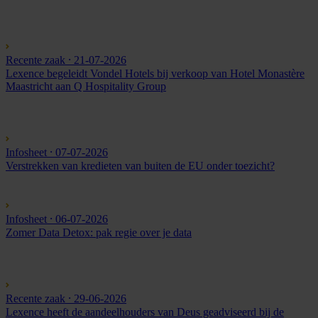
Recente zaak
⸱ 21-07-2026
Lexence begeleidt Vondel Hotels bij verkoop van Hotel Monastère
Maastricht aan Q Hospitality Group
Infosheet
⸱ 07-07-2026
Verstrekken van kredieten van buiten de EU onder toezicht?
Infosheet
⸱ 06-07-2026
Zomer Data Detox: pak regie over je data
Recente zaak
⸱ 29-06-2026
Lexence heeft de aandeelhouders van Deus geadviseerd bij de