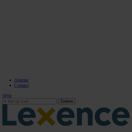
Alumni
Contact
nl
/
en
Zoeken