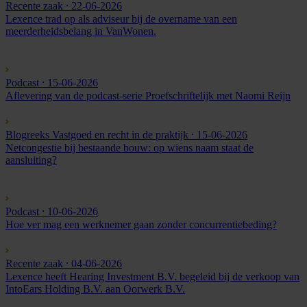
Recente zaak
⸱ 22-06-2026
Lexence trad op als adviseur bij de overname van een
meerderheidsbelang in VanWonen.
Podcast
⸱ 15-06-2026
Aflevering van de podcast-serie Proefschriftelijk met Naomi Reijn
Blogreeks Vastgoed en recht in de praktijk
⸱ 15-06-2026
Netcongestie bij bestaande bouw: op wiens naam staat de
aansluiting?
Podcast
⸱ 10-06-2026
Hoe ver mag een werknemer gaan zonder concurrentiebeding?
Recente zaak
⸱ 04-06-2026
Lexence heeft Hearing Investment B.V. begeleid bij de verkoop van
IntoEars Holding B.V. aan Oorwerk B.V.