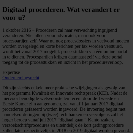
Digitaal procederen. Wat verandert er
voor u?
1 oktober 2016 – Procederen zal naar verwachting ingrijpend
veranderen. Niet alleen voor advocaten, maar ook voor
procespartijen zelf. Waar nu nog procesdossiers in veelvoud moeten
worden overgelegd en korte berichten per fax worden verstuurd,
wordt het vanaf 2017 mogelijk processtukken via één online portal
in te dienen. Procespartijen krijgen daarnaast zelf via deze portal
toegang tot de processtukken en inzicht in het procedureverloop.
Expertise
Ondernemingsrecht
Dit zijn slechts enkele meer praktische wijzigingen als gevolg van
het programma Kwaliteit en Innovatie rechtspraak (KEI). Nadat de
hiervoor benodigde wetsvoorstellen recent door de Tweede en
Eerste Kamer zijn aangenomen, zal vanaf 1 januari 2017 digitaal
procederen gefaseerd worden ingevoerd. De invoering begint met
handelsvorderingen bij (twee) rechtbanken en vervolgens zal het
hoger beroep vanaf juli 2017 “digitaal gaan”. Kantonzaken,
verzoekschriftprocedures en uiteindelijk de kort gedingprocedure
zullen later respectievelijk in 2018 en 2019 digitaal worden gevoerd.