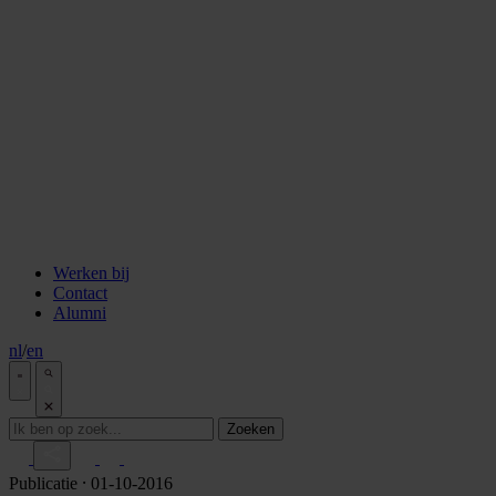
staken
Aflevering 6: Van de Wisselbank tot crypto
Aflevering 7: De notaris als brug tussen vertrouwen en
vooruitgang
Aflevering 8: De stad als juridisch bouwwerk
Aflevering 9: Van bakstenen tot belegging
Aflevering 10: De prijs van risico
Aflevering 11: Van Digitale stad tot AI
Alle podcast afleveringen
Tools
ESG Wetwijzer
Transitievergoeding berekenen
Alle tools
Werken bij
Contact
Alumni
nl
/
en
Zoeken
Publicatie
⸱ 01-10-2016