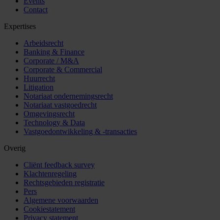
Events
Contact
Expertises
Arbeidsrecht
Banking & Finance
Corporate / M&A
Corporate & Commercial
Huurrecht
Litigation
Notariaat ondernemingsrecht
Notariaat vastgoedrecht
Omgevingsrecht
Technology & Data
Vastgoedontwikkeling & -transacties
Overig
Cliënt feedback survey
Klachtenregeling
Rechtsgebieden registratie
Pers
Algemene voorwaarden
Cookiestatement
Privacy statement