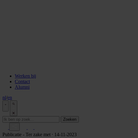
staken
Aflevering 6: Van de Wisselbank tot crypto
Aflevering 7: De notaris als brug tussen vertrouwen en
vooruitgang
Aflevering 8: De stad als juridisch bouwwerk
Aflevering 9: Van bakstenen tot belegging
Aflevering 10: De prijs van risico
Aflevering 11: Van Digitale stad tot AI
Alle podcast afleveringen
Tools
ESG Wetwijzer
Transitievergoeding berekenen
Alle tools
Werken bij
Contact
Alumni
nl
/
en
Zoeken
Publicatie
- Ter zake met
⸱ 14-11-2023