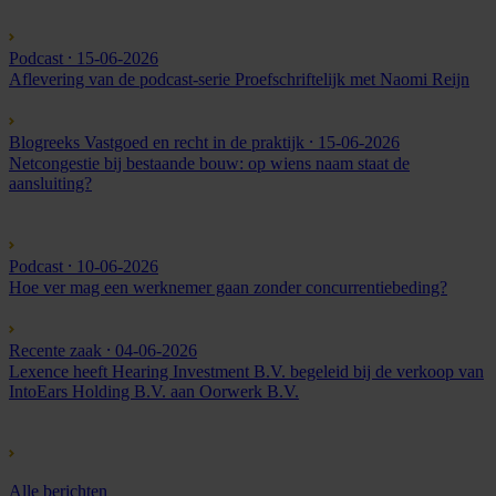
Podcast
⸱ 15-06-2026
Aflevering van de podcast-serie Proefschriftelijk met Naomi Reijn
Blogreeks Vastgoed en recht in de praktijk
⸱ 15-06-2026
Netcongestie bij bestaande bouw: op wiens naam staat de
aansluiting?
Podcast
⸱ 10-06-2026
Hoe ver mag een werknemer gaan zonder concurrentiebeding?
Recente zaak
⸱ 04-06-2026
Lexence heeft Hearing Investment B.V. begeleid bij de verkoop van
IntoEars Holding B.V. aan Oorwerk B.V.
Alle berichten