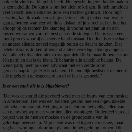
ook echt vindt dat hij gelijk heeft. Het geschil ingewikkelder maken
is gemakkelijk. De kunst is om het klein te krijgen. Ik heb inmiddels
veel verschillende situaties door een trechter geduwd. Door mijn
ervaring kan ik vaak een vrij goede inschatting maken van wat er
gaat gebeuren wanneer wij links afslaan of juist rechtsaf en hoe het
afloopt bij de rechter. De klant leg ik vooraf het plan uit en dan
kiezen we samen voor de best passende strategie. Dat is vaak een
mooi proces waarbij een sterke band onstaat. Het doel is om schade
en andere ellende zoveel mogelijk buiten de deur te houden. Dat
betekent soms duiken of iemand anders een klap laten opvangen.
Wat allebei misschien niet zo sympathiek klinkt, maar ik ben er voor
één partij en dat is de klant. Ik behartig zijn zakelijke belang. De
wederpartij heeft ook een advocaat met een zelfde soort
gereedschapskistje. Het is schaken. Uiteindelijk beslist de rechter of
alle regels zijn gerespecteerd en of er fair is gespeeld.’
Is er een zaak die je is bijgebleven?
‘Dat was een strijd die gevoerd werd over de bouw van een moskee
in Amsterdam. Het was een beladen geschil met een ingewikkelde
politieke component. Het ging mijn cliënt om het veiligstellen van
een nieuwbouwproject voor tientallen woningen. Onderdeel van dat
project was de nieuwe moskee en de grondpositie van de
geloofsgemeenschap. Mijn cliënt was niet tegen de moskee, maar
zag haar woningen door hun plannen in het gedrang komen. Dit