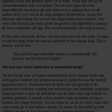
eigenlijk maar één gemene deler: er is ruzie. Maar dan heb je de
overeenkomsten ook wel gehad. De ene keer gaat het over
ingewikkelde machines die niet doen wat is afgesproken en de
andere keer over een in de soep gelopen theatershow. Soms een
televisie-uitzending die wel of niet uitgezonden kan worden, dan
weer een boorput die diep onder de grond is dichtgeslibd waardoor
de bouw maanden stil ligt. Die verscheidenheid, dat vind ik mooi.’
Ik hou niet van ruzie, ik hou van het oplossen van die ruzie. En dan
zo dat het mijn klant het meeste oplevert en het minste kost. Dat is
basicly wat ik doe.’
"Het geschil ingewikkelder maken is gemakkelijk. De
kunst is om het klein te krijgen"
Met wat voor soort zaken ben je momenteel bezig?
‘Ik ben bezig voor een groot mediabedrijf dat te maken heeft met
veel gedoe rondom een programma dat in opdracht van dat bedrijf
geproduceerd is. Daarnaast ben ik druk met een geschil in de
automotive-industrie waarbij een leverancier van bepaalde systemen
aangesproken is door de fabrikant van de auto’s die zegt schade te
hebben geleden. Lopende zaken komen vaak periodiek terug en
hebben een lange looptijd. Als het klaar is, zie ik de cliënt vaak later
weer terug als er iets nieuws speelt. Zo bouw ik een band op met
cliënten en leer ik hun business en de mensen goed kennen.’