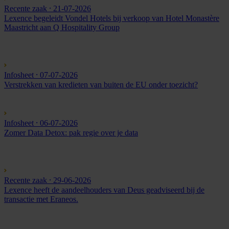
Recente zaak
⸱ 21-07-2026
Lexence begeleidt Vondel Hotels bij verkoop van Hotel Monastère
Maastricht aan Q Hospitality Group
Infosheet
⸱ 07-07-2026
Verstrekken van kredieten van buiten de EU onder toezicht?
Infosheet
⸱ 06-07-2026
Zomer Data Detox: pak regie over je data
Recente zaak
⸱ 29-06-2026
Lexence heeft de aandeelhouders van Deus geadviseerd bij de
transactie met Eraneos.