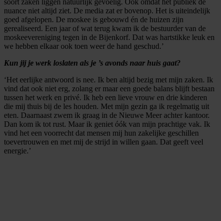
soort zaken liggen natuurlijk gevoelig. Ook omdat het publiek de
nuance niet altijd ziet. De media zat er bovenop. Het is uiteindelijk
goed afgelopen. De moskee is gebouwd én de huizen zijn
gerealiseerd. Een jaar of wat terug kwam ik de bestuurder van de
moskeevereniging tegen in de Bijenkorf. Dat was hartstikke leuk en
we hebben elkaar ook toen weer de hand geschud.’
Kun jij je werk loslaten als je ’s avonds naar huis gaat?
‘Het eerlijke antwoord is nee. Ik ben altijd bezig met mijn zaken. Ik
vind dat ook niet erg, zolang er maar een goede balans blijft bestaan
tussen het werk en privé. Ik heb een lieve vrouw en drie kinderen
die mij thuis bij de les houden. Met mijn gezin ga ik regelmatig uit
eten. Daarnaast zwem ik graag in de Nieuwe Meer achter kantoor.
Dan kom ik tot rust. Maar ik geniet óók van mijn prachtige vak. Ik
vind het een voorrecht dat mensen mij hun zakelijke geschillen
toevertrouwen en met mij de strijd in willen gaan. Dat geeft veel
energie.’