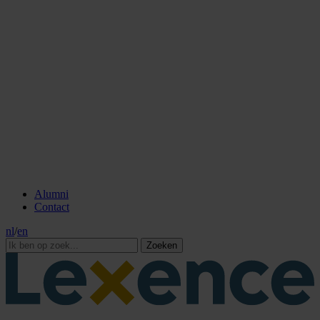
Alumni
Contact
nl
/
en
Zoeken