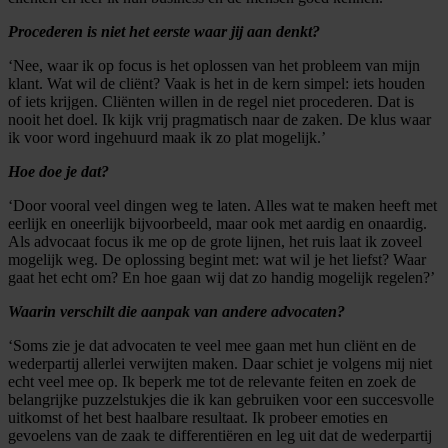
Procederen is niet het eerste waar jij aan denkt?
‘Nee, waar ik op focus is het oplossen van het probleem van mijn
klant. Wat wil de cliënt? Vaak is het in de kern simpel: iets houden
of iets krijgen. Cliënten willen in de regel niet procederen. Dat is
nooit het doel. Ik kijk vrij pragmatisch naar de zaken. De klus waar
ik voor word ingehuurd maak ik zo plat mogelijk.’
Hoe doe je dat?
‘Door vooral veel dingen weg te laten. Alles wat te maken heeft met
eerlijk en oneerlijk bijvoorbeeld, maar ook met aardig en onaardig.
Als advocaat focus ik me op de grote lijnen, het ruis laat ik zoveel
mogelijk weg. De oplossing begint met: wat wil je het liefst? Waar
gaat het echt om? En hoe gaan wij dat zo handig mogelijk regelen?’
Waarin verschilt die aanpak van andere advocaten?
‘Soms zie je dat advocaten te veel mee gaan met hun cliënt en de
wederpartij allerlei verwijten maken. Daar schiet je volgens mij niet
echt veel mee op. Ik beperk me tot de relevante feiten en zoek de
belangrijke puzzelstukjes die ik kan gebruiken voor een succesvolle
uitkomst of het best haalbare resultaat. Ik probeer emoties en
gevoelens van de zaak te differentiëren en leg uit dat de wederpartij