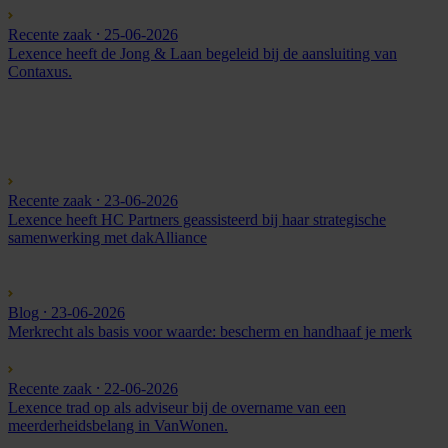
Recente zaak
⸱ 25-06-2026
Lexence heeft de Jong & Laan begeleid bij de aansluiting van
Contaxus.
Recente zaak
⸱ 23-06-2026
Lexence heeft HC Partners geassisteerd bij haar strategische
samenwerking met dakAlliance
Blog
⸱ 23-06-2026
Merkrecht als basis voor waarde: bescherm en handhaaf je merk
Recente zaak
⸱ 22-06-2026
Lexence trad op als adviseur bij de overname van een
meerderheidsbelang in VanWonen.